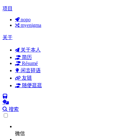
项目
nopo
myenigma
关于
关于本人
简历
Résumé
闲言碎语
友链
随便逛逛
搜索
微信