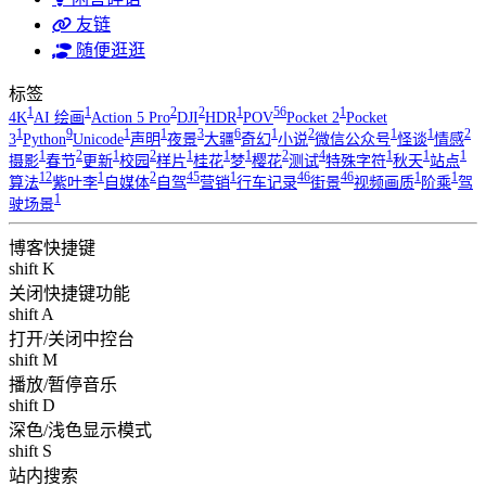
友链
随便逛逛
标签
1
1
2
2
1
56
1
4K
AI 绘画
Action 5 Pro
DJI
HDR
POV
Pocket 2
Pocket
1
9
1
1
3
6
1
2
1
1
2
3
Python
Unicode
声明
夜景
大疆
奇幻
小说
微信公众号
怪谈
情感
1
2
1
2
1
1
1
2
4
1
1
1
摄影
春节
更新
校园
样片
桂花
梦
樱花
测试
特殊字符
秋天
站点
12
1
2
45
1
46
46
1
1
算法
紫叶李
自媒体
自驾
营销
行车记录
街景
视频画质
阶乘
驾
1
驶场景
博客快捷键
shift K
关闭快捷键功能
shift A
打开/关闭中控台
shift M
播放/暂停音乐
shift D
深色/浅色显示模式
shift S
站内搜索