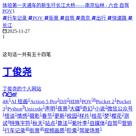
体验第一天通车的新生圩长江大桥——南京仙林 - 六合 自驾
POV
1
行车记录
POV
街景
自驾
南京
出行
快速路
长江
2025-11-27
1
这句话一共有五十四笔
丁俊尧
丁俊尧的个人网站
1
1
2
2
1
56
1
4K
AI 绘画
Action 5 Pro
DJI
HDR
POV
Pocket 2
Pocket
1
9
1
1
3
6
1
2
3
Python
Unicode
声明
夜景
大疆
奇幻
小说
微信公众号
1
1
2
1
2
1
2
1
1
1
2
怪谈
情感
摄影
春节
更新
校园
样片
桂花
梦
樱花
测
4
1
1
1
12
1
2
45
试
特殊字符
秋天
站点
算法
紫叶李
自媒体
自驾
营销
1
46
46
1
1
1
行车记录
街景
视频画质
阶乘
驾驶场景