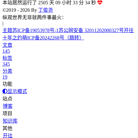
本站居然运行了 2505 天
09 小时 33 分 34 秒
©2019 - 2026 By
丁俊尧
纵观世界无非就两
|
主题
苏ICP备19053978号-1
苏公网安备 32011202000327号
开往
十年之约
萌ICP备20242268号
（跳转）
文章
145
标签
345
分类
19
功能
显示模式
站点
博客
项目
知识库
其他
开往