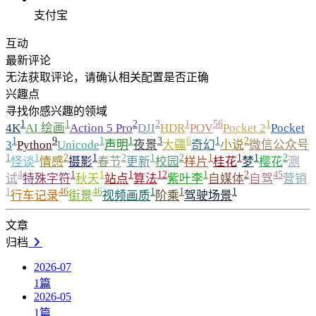
支付宝
互动
最新评论
无法获取评论，请确认相关配置是否正确
兴趣点
寻找你感兴趣的领域
1
1
2
2
1
56
1
4K
AI 绘画
Action 5 Pro
DJI
HDR
POV
Pocket 2
Pocket
1
9
1
1
3
6
1
2
3
Python
Unicode
声明
夜景
大疆
奇幻
小说
微信公众号
1
1
2
1
2
1
2
1
1
1
2
怪谈
情感
摄影
春节
更新
校园
样片
桂花
梦
樱花
测
4
1
1
1
12
1
2
45
试
特殊字符
秋天
站点
算法
紫叶李
自媒体
自驾
营销
1
46
46
1
1
1
行车记录
街景
视频画质
阶乘
驾驶场景
文章
归档
2026-07
1
篇
2026-05
1
篇