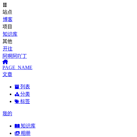
站点
博客
项目
知识库
其他
开往
阿啊阿吖丁
PAGE_NAME
文章
列表
分类
标签
我的
知识库
相册