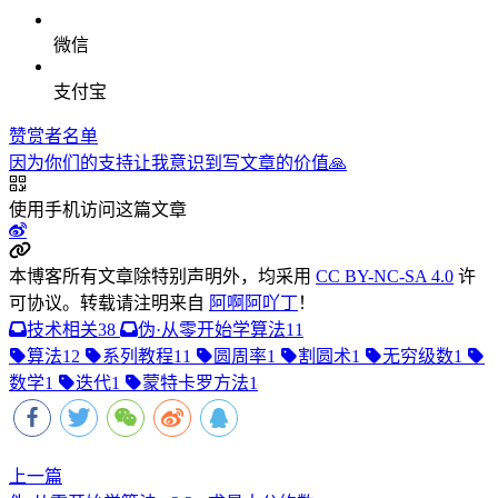
微信
支付宝
赞赏者名单
因为你们的支持让我意识到写文章的价值🙏
使用手机访问这篇文章
本博客所有文章除特别声明外，均采用
CC BY-NC-SA 4.0
许
可协议。转载请注明来自
阿啊阿吖丁
！
技术相关
38
伪·从零开始学算法
11
算法
12
系列教程
11
圆周率
1
割圆术
1
无穷级数
1
数学
1
迭代
1
蒙特卡罗方法
1
上一篇