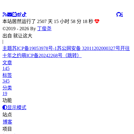
本站居然运行了 2507 天
15 小时 58 分 19 秒
©2019 - 2026 By
丁俊尧
我
|
主题
苏ICP备19053978号-1
苏公网安备 32011202000327号
开往
十年之约
萌ICP备20242268号
（跳转）
文章
145
标签
345
分类
19
功能
显示模式
站点
博客
项目