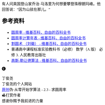
有人问英国登山家乔治·马洛里为何想要攀登珠穆朗玛峰。他
回答说：“因为山就在那儿。”
参考资料
圆周率 - 维基百科，自由的百科全书
圆周率计算年表 - 维基百科，自由的百科全书
割圆术 （刘徽） - 维基百科，自由的百科全书
普通高中课程标准实验教科书（必修） 数学（A 版） 必
修 3. 人民教育出版社
高斯-勒让德算法 - 维基百科，自由的百科全书
丁俊尧
丁俊尧的个人网站
原创
伪·从零开始学算法 - 2.3 - 求圆周率
打赏作者
感谢你赐予我前进的力量