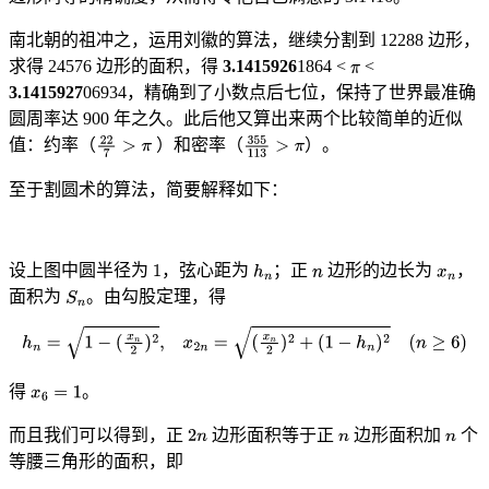
南北朝的祖冲之，运用刘徽的算法，继续分割到 12288 边形，
求得 24576 边形的面积，得
3.1415926
1864 <
<
3.1415927
06934，精确到了小数点后七位，保持了世界最准确
圆周率达 900 年之久。此后他又算出来两个比较简单的近似
值：约率（
）和密率（
）。
至于割圆术的算法，简要解释如下：
设上图中圆半径为
，弦心距为
；正
边形的边长为
，
面积为
。由勾股定理，得
得
。
而且我们可以得到，正
边形面积等于正
边形面积加
个
等腰三角形的面积，即