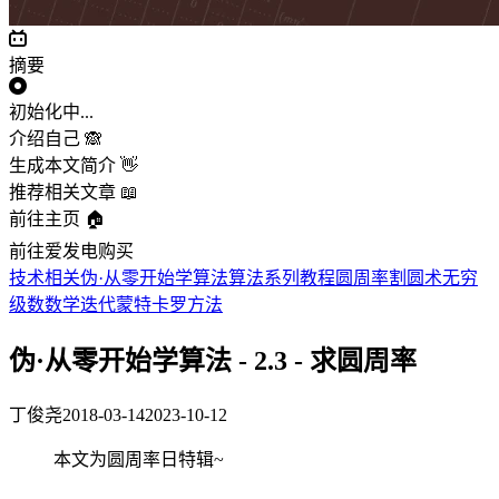
摘要
初始化中...
介绍自己 🙈
生成本文简介 👋
推荐相关文章 📖
前往主页 🏠
前往爱发电购买
技术相关
伪·从零开始学算法
算法
系列教程
圆周率
割圆术
无穷
级数
数学
迭代
蒙特卡罗方法
伪·从零开始学算法 - 2.3 - 求圆周率
丁俊尧
2018-03-14
2023-10-12
本文为圆周率日特辑~