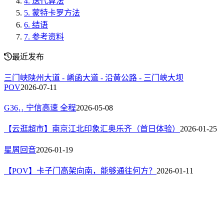
4.
迭代算法
5.
蒙特卡罗方法
6.
结语
7.
参考资料
最近发布
三门峡陕州大道 - 崤函大道 - 沿黄公路 - 三门峡大坝
POV
2026-07-11
G36₁₁ 宁信高速 全程
2026-05-08
【云逛超市】南京江北印象汇奥乐齐（首日体验）
2026-01-25
星屑回音
2026-01-19
【POV】卡子门高架向南，能够通往何方？
2026-01-11