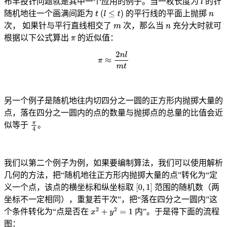
布丰投针问题就是其中一个应用的例子。当一枚长度为
的针
随机地往一个画满间距为
的平行线的平面上抛掷
次， 如果针与平行直线相交了
次，那么当
充分大时就可
根据以下公式算出
的近似值：
另一个例子是随机地往内切四分之一圆的正方形内抛掷大量的
点，落在四分之一圆内的点的数量与抛掷点的总量的比值会近
似等于
。
我们以第二个例子为例，如果要编制算法，我们可以使用解析
几何的方法，把“随机地往正方形内抛掷大量的点”转化为“定
义一个点，该点的横坐标和纵坐标取
范围的随机数（两
坐标不一定相同），重复若干次”，把“落在四分之一圆内”这
个条件转化为“点是否在
内”。于是得下面的流程
图：