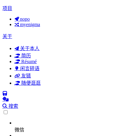
项目
nopo
myenigma
关于
关于本人
简历
Résumé
闲言碎语
友链
随便逛逛
搜索
微信