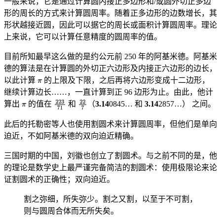
一般来说，它是通过计算圆内接正多边形和/或圆外切正多边
形的周长的方式来计算圆周率。随着正多边形的边数增长，其
形状越接近圆，因此可以据它的周长或面积计算圆周率。理论
上来说，它可以计算任意精度的圆周率的值。
目前所知最早这么做的是约公元前 250 年的阿基米德。阿基米
德的算法是在计算圆的外切正六边形及内接正六边形的边长，
以此计算
的上限及下限，之后再将六边形变成十二边形，
继续计算边长……，一直计算到正 96 边形为止。由此，他计
算出
的值在
和
（
3.14
0845… 和
3.14
2857…） 之间。
此后的托勒密等人也使用割圆术来计算圆周率，但他们是单向
迫近，不如阿基米德的双向迫近精确。
三国时期的中国，刘徽也创立了割圆术。与之前不同的是，他
的理论是数学史上最严谨完备简洁的割圆术：使用极限论来论
证割圆术的正确性；双向迫近。
割之弥细，所失弥少。割之又割，以至于不可割，
则与圆周合体而无所失矣。