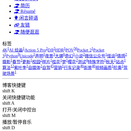
简历
Résumé
闲言碎语
友链
随便逛逛
标签
1
1
2
2
1
56
1
4K
AI 绘画
Action 5 Pro
DJI
HDR
POV
Pocket 2
Pocket
1
9
1
1
3
6
1
2
1
1
2
3
Python
Unicode
声明
夜景
大疆
奇幻
小说
微信公众号
怪谈
情感
1
2
1
2
1
1
1
2
4
1
1
1
摄影
春节
更新
校园
样片
桂花
梦
樱花
测试
特殊字符
秋天
站点
12
1
2
45
1
46
46
1
1
算法
紫叶李
自媒体
自驾
营销
行车记录
街景
视频画质
阶乘
驾
1
驶场景
博客快捷键
shift K
关闭快捷键功能
shift A
打开/关闭中控台
shift M
播放/暂停音乐
shift D