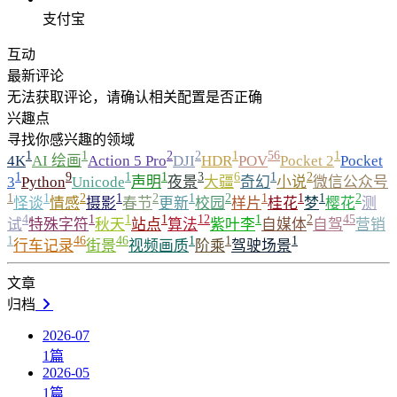
支付宝
互动
最新评论
无法获取评论，请确认相关配置是否正确
兴趣点
寻找你感兴趣的领域
1
1
2
2
1
56
1
4K
AI 绘画
Action 5 Pro
DJI
HDR
POV
Pocket 2
Pocket
1
9
1
1
3
6
1
2
3
Python
Unicode
声明
夜景
大疆
奇幻
小说
微信公众号
1
1
2
1
2
1
2
1
1
1
2
怪谈
情感
摄影
春节
更新
校园
样片
桂花
梦
樱花
测
4
1
1
1
12
1
2
45
试
特殊字符
秋天
站点
算法
紫叶李
自媒体
自驾
营销
1
46
46
1
1
1
行车记录
街景
视频画质
阶乘
驾驶场景
文章
归档
2026-07
1
篇
2026-05
1
篇