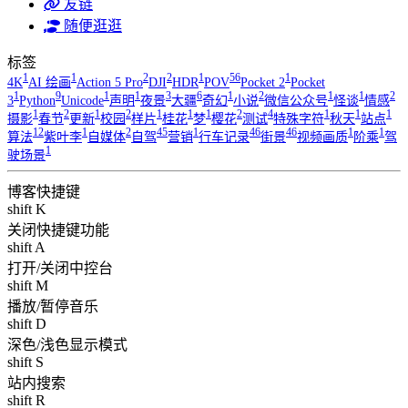
友链
随便逛逛
标签
1
1
2
2
1
56
1
4K
AI 绘画
Action 5 Pro
DJI
HDR
POV
Pocket 2
Pocket
1
9
1
1
3
6
1
2
1
1
2
3
Python
Unicode
声明
夜景
大疆
奇幻
小说
微信公众号
怪谈
情感
1
2
1
2
1
1
1
2
4
1
1
1
摄影
春节
更新
校园
样片
桂花
梦
樱花
测试
特殊字符
秋天
站点
12
1
2
45
1
46
46
1
1
算法
紫叶李
自媒体
自驾
营销
行车记录
街景
视频画质
阶乘
驾
1
驶场景
博客快捷键
shift K
关闭快捷键功能
shift A
打开/关闭中控台
shift M
播放/暂停音乐
shift D
深色/浅色显示模式
shift S
站内搜索
shift R