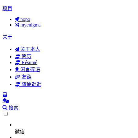
项目
nopo
myenigma
关于
关于本人
简历
Résumé
闲言碎语
友链
随便逛逛
搜索
微信