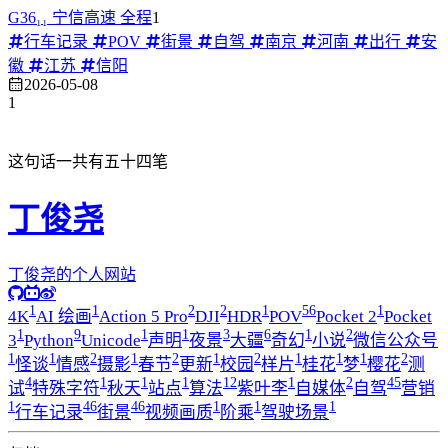
G36₁₁ 宁信高速 全程
1
行车记录
POV
街景
自驾
南京
河南
出行
安
徽
江苏
信阳
2026-05-08
1
这句话一共有五十四笔
丁俊尧
丁俊尧的个人网站
1
1
2
2
1
56
1
4K
AI 绘画
Action 5 Pro
DJI
HDR
POV
Pocket 2
Pocket
1
9
1
1
3
6
1
2
3
Python
Unicode
声明
夜景
大疆
奇幻
小说
微信公众号
1
1
2
1
2
1
2
1
1
1
2
怪谈
情感
摄影
春节
更新
校园
样片
桂花
梦
樱花
测
4
1
1
1
12
1
2
45
试
特殊字符
秋天
站点
算法
紫叶李
自媒体
自驾
营销
1
46
46
1
1
1
行车记录
街景
视频画质
阶乘
驾驶场景