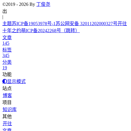
©2019 - 2026 By
丁俊尧
出自
|
主题
苏ICP备19053978号-1
苏公网安备 32011202000327号
开往
十年之约
萌ICP备20242268号
（跳转）
文章
145
标签
345
分类
19
功能
显示模式
站点
博客
项目
知识库
其他
开往
文章