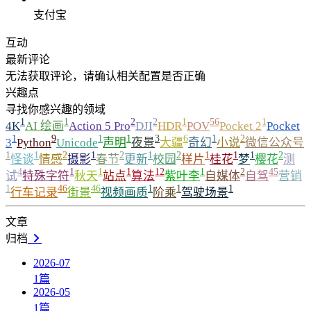
支付宝
互动
最新评论
无法获取评论，请确认相关配置是否正确
兴趣点
寻找你感兴趣的领域
1
1
2
2
1
56
1
4K
AI 绘画
Action 5 Pro
DJI
HDR
POV
Pocket 2
Pocket
1
9
1
1
3
6
1
2
3
Python
Unicode
声明
夜景
大疆
奇幻
小说
微信公众号
1
1
2
1
2
1
2
1
1
1
2
怪谈
情感
摄影
春节
更新
校园
样片
桂花
梦
樱花
测
4
1
1
1
12
1
2
45
试
特殊字符
秋天
站点
算法
紫叶李
自媒体
自驾
营销
1
46
46
1
1
1
行车记录
街景
视频画质
阶乘
驾驶场景
文章
归档
2026-07
1
篇
2026-05
1
篇