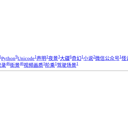
1
9
1
1
3
6
1
2
1
Python
Unicode
声明
夜景
大疆
奇幻
小说
微信公众号
怪
46
46
1
1
1
记录
街景
视频画质
阶乘
驾驶场景