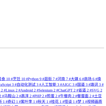
美食
10
#
烹饪
10
#
Python
9
#
逛街
7
#
河南
7
#
大疆
6
#
商场
6
#
焕
vaScript
3
#
自动化测试
3
#
人工智能
3
#
AIGC
3
#
国道
3
#
填词
3
#
派
2
#
Linux
2
#
Android
2
#
Selenium
2
#
ChatGPT
2
#
省道
2
#
SVG
2
2
#
马鞍山
2
#
高淳
2
#
PHP
2
#
煎蛋
2
#
午餐肉
2
#
餐蛋面
2
#
土豆
新
1
#
奇幻
1
#
紫叶李
1
#
秋天
1
#
桂花
1
#
怪谈
1
#
梦
1
#
视频画质