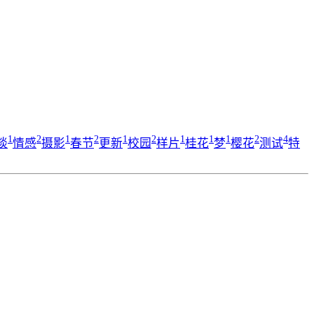
1
2
1
2
1
2
1
1
1
2
4
谈
情感
摄影
春节
更新
校园
样片
桂花
梦
樱花
测试
特