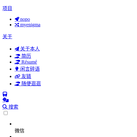
项目
nopo
myenigma
关于
关于本人
简历
Résumé
闲言碎语
友链
随便逛逛
搜索
微信