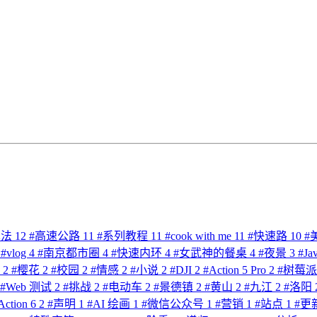
算法
12
#
高速公路
11
#
系列教程
11
#
cook with me
11
#
快速路
10
#
#
vlog
4
#
南京都市圈
4
#
快速内环
4
#
女武神的餐桌
4
#
夜景
3
#
Ja
体
2
#
樱花
2
#
校园
2
#
情感
2
#
小说
2
#
DJI
2
#
Action 5 Pro
2
#
树莓
#
Web 测试
2
#
挑战
2
#
电动车
2
#
景德镇
2
#
黄山
2
#
九江
2
#
洛阳
Action 6
2
#
声明
1
#
AI 绘画
1
#
微信公众号
1
#
营销
1
#
站点
1
#
更