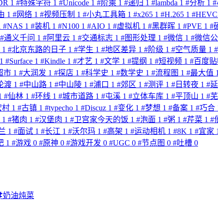
DR
1
#
特殊字符
1
#
Unicode
1
#
阶乘
1
#
递归
1
#
lambda
1
#
分析
1
#
由
1
#
网络
1
#
视频压制
1
#
小丸工具箱
1
#
x265
1
#
H.265
1
#
HEV
1
#
NAS
1
#
装机
1
#
N100
1
#
AIO
1
#
虚拟机
1
#
黑群晖
1
#
PVE
1
#
#
通义千问
1
#
阿里云
1
#
交通标志
1
#
图形处理
1
#
微信
1
#
微信
歌
1
#
北京东路的日子
1
#
学生
1
#
地区差异
1
#
阶级
1
#
空气质量
1
#
1
#
Surface
1
#
Kindle
1
#
才艺
1
#
文学
1
#
提纲
1
#
短视频
1
#
百度
超市
1
#
大润发
1
#
探店
1
#
科学史
1
#
数学史
1
#
流程图
1
#
最大值
轮渡
1
#
中山路
1
#
中山陵
1
#
浦口
1
#
郊区
1
#
测评
1
#
日转夜
1
#
1
#
仙林
1
#
环线
1
#
城市道路
1
#
屯溪
1
#
立体车库
1
#
平顶山
1
#
宏村
1
#
古镇
1
#
typecho
1
#
Discuz
1
#
变化
1
#
梦想
1
#
备案
1
#
巧合
食
1
#
猪肉
1
#
汉堡肉
1
#
卫宫家今天的饭
1
#
泡面
1
#
粥
1
#
芹菜
1
#
兰
1
#
面试
1
#
长江
1
#
沃尔玛
1
#
高架
1
#
运动相机
1
#
8K
1
#
宜家
肥
1
#
游戏
0
#
原神
0
#
游戏开发
0
#
UGC
0
#
节点图
0
#
吐槽
0
奶油炖菜