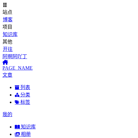
站点
博客
项目
知识库
其他
开往
阿啊阿吖丁
PAGE_NAME
文章
列表
分类
标签
我的
知识库
相册