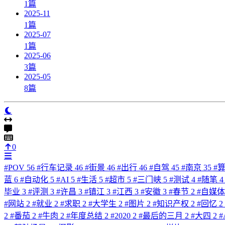
1
篇
2025-11
1
篇
2025-07
1
篇
2025-06
3
篇
2025-05
8
篇
0
#
POV
56
#
行车记录
46
#
街景
46
#
出行
46
#
自驾
45
#
南京
35
#
蓝
6
#
自动化
5
#
AI
5
#
生活
5
#
超市
5
#
三门峡
5
#
测试
4
#
随笔
4
毕业
3
#
评测
3
#
许昌
3
#
镇江
3
#
江西
3
#
安徽
3
#
春节
2
#
自媒
#
网站
2
#
就业
2
#
求职
2
#
大学生
2
#
图片
2
#
知识产权
2
#
回忆
2
2
#
番茄
2
#
牛肉
2
#
年度总结
2
#
2020
2
#
最后的三月
2
#
大四
2
#