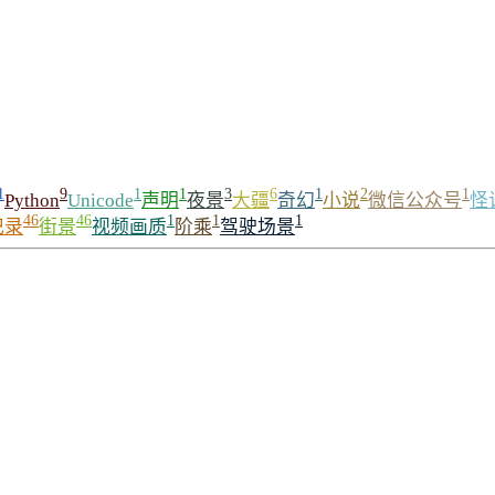
1
9
1
1
3
6
1
2
1
Python
Unicode
声明
夜景
大疆
奇幻
小说
微信公众号
怪
46
46
1
1
1
记录
街景
视频画质
阶乘
驾驶场景