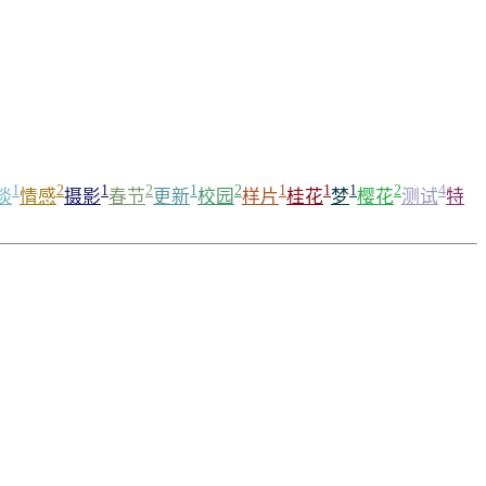
1
2
1
2
1
2
1
1
1
2
4
谈
情感
摄影
春节
更新
校园
样片
桂花
梦
樱花
测试
特