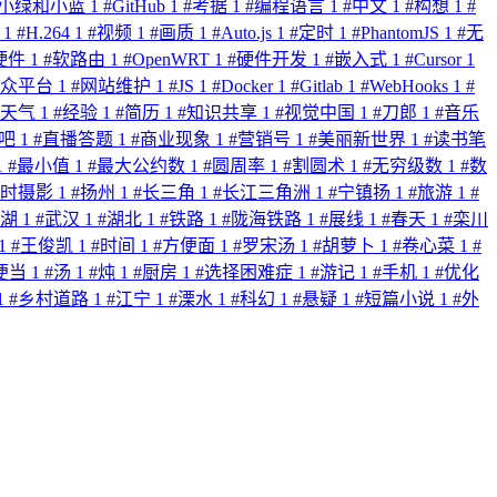
小绿和小蓝
1
#
GitHub
1
#
考据
1
#
编程语言
1
#
中文
1
#
构想
1
#
C
1
#
H.264
1
#
视频
1
#
画质
1
#
Auto.js
1
#
定时
1
#
PhantomJS
1
#
无
硬件
1
#
软路由
1
#
OpenWRT
1
#
硬件开发
1
#
嵌入式
1
#
Cursor
1
公众平台
1
#
网站维护
1
#
JS
1
#
Docker
1
#
Gitlab
1
#
WebHooks
1
#
天气
1
#
经验
1
#
简历
1
#
知识共享
1
#
视觉中国
1
#
刀郎
1
#
音乐
贴吧
1
#
直播答题
1
#
商业现象
1
#
营销号
1
#
美丽新世界
1
#
读书笔
1
#
最小值
1
#
最大公约数
1
#
圆周率
1
#
割圆术
1
#
无穷级数
1
#
数
延时摄影
1
#
扬州
1
#
长三角
1
#
长江三角洲
1
#
宁镇扬
1
#
旅游
1
#
芜湖
1
#
武汉
1
#
湖北
1
#
铁路
1
#
陇海铁路
1
#
展线
1
#
春天
1
#
栾川
1
#
王俊凯
1
#
时间
1
#
方便面
1
#
罗宋汤
1
#
胡萝卜
1
#
卷心菜
1
#
便当
1
#
汤
1
#
炖
1
#
厨房
1
#
选择困难症
1
#
游记
1
#
手机
1
#
优化
1
#
乡村道路
1
#
江宁
1
#
溧水
1
#
科幻
1
#
悬疑
1
#
短篇小说
1
#
外