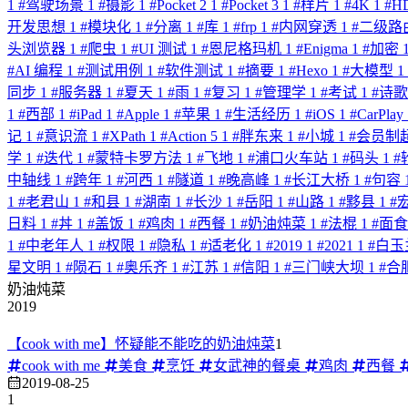
1
#
驾驶场景
1
#
摄影
1
#
Pocket 2
1
#
Pocket 3
1
#
样片
1
#
4K
1
#
H
开发思想
1
#
模块化
1
#
分离
1
#
库
1
#
frp
1
#
内网穿透
1
#
二级路
头浏览器
1
#
爬虫
1
#
UI 测试
1
#
恩尼格玛机
1
#
Enigma
1
#
加密
#
AI 编程
1
#
测试用例
1
#
软件测试
1
#
摘要
1
#
Hexo
1
#
大模型
1
同步
1
#
服务器
1
#
夏天
1
#
雨
1
#
复习
1
#
管理学
1
#
考试
1
#
诗
1
#
西部
1
#
iPad
1
#
Apple
1
#
苹果
1
#
生活经历
1
#
iOS
1
#
CarPlay
记
1
#
意识流
1
#
XPath
1
#
Action 5
1
#
胖东来
1
#
小城
1
#
会员制
学
1
#
迭代
1
#
蒙特卡罗方法
1
#
飞地
1
#
浦口火车站
1
#
码头
1
#
中轴线
1
#
跨年
1
#
河西
1
#
隧道
1
#
晚高峰
1
#
长江大桥
1
#
句容
1
#
老君山
1
#
和县
1
#
湖南
1
#
长沙
1
#
岳阳
1
#
山路
1
#
黟县
1
#
日料
1
#
丼
1
#
盖饭
1
#
鸡肉
1
#
西餐
1
#
奶油炖菜
1
#
法棍
1
#
面
1
#
中老年人
1
#
权限
1
#
隐私
1
#
适老化
1
#
2019
1
#
2021
1
#
白玉
星文明
1
#
陨石
1
#
奥乐齐
1
#
江苏
1
#
信阳
1
#
三门峡大坝
1
#
合
奶油炖菜
2019
【cook with me】怀疑能不能吃的奶油炖菜
1
cook with me
美食
烹饪
女武神的餐桌
鸡肉
西餐
2019-08-25
1