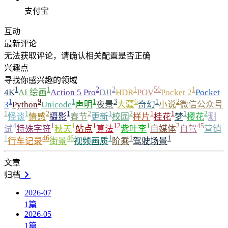
支付宝
互动
最新评论
无法获取评论，请确认相关配置是否正确
兴趣点
寻找你感兴趣的领域
1
1
2
2
1
56
1
4K
AI 绘画
Action 5 Pro
DJI
HDR
POV
Pocket 2
Pocket
1
9
1
1
3
6
1
2
3
Python
Unicode
声明
夜景
大疆
奇幻
小说
微信公众号
1
1
2
1
2
1
2
1
1
1
2
怪谈
情感
摄影
春节
更新
校园
样片
桂花
梦
樱花
测
4
1
1
1
12
1
2
45
试
特殊字符
秋天
站点
算法
紫叶李
自媒体
自驾
营销
1
46
46
1
1
1
行车记录
街景
视频画质
阶乘
驾驶场景
文章
归档
2026-07
1
篇
2026-05
1
篇