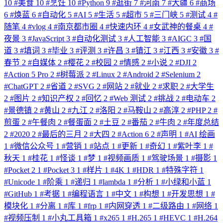
10
#
美食
10
#
烹饪
10
#
Python
9
#
逛街
7
#
河南
7
#
大疆
6
#
商场
6
#
焕蓝
6
#
自动化
5
#
AI
5
#
生活
5
#
超市
5
#
三门峡
5
#
测试
4
#
随笔
4
#
vlog
4
#
南京都市圈
4
#
快速内环
4
#
女武神的餐桌
4
#
夜景
3
#
JavaScript
3
#
自动化测试
3
#
人工智能
3
#
AIGC
3
#
国
道
3
#
填词
3
#
毕业
3
#
评测
3
#
许昌
3
#
镇江
3
#
江西
3
#
安徽
3
#
春节
2
#
自媒体
2
#
樱花
2
#
校园
2
#
情感
2
#
小说
2
#
DJI
2
#
Action 5 Pro
2
#
树莓派
2
#
Linux
2
#
Android
2
#
Selenium
2
#
ChatGPT
2
#
省道
2
#
SVG
2
#
网站
2
#
就业
2
#
求职
2
#
大学生
2
#
图片
2
#
知识产权
2
#
回忆
2
#
Web 测试
2
#
挑战
2
#
电动车
2
#
景德镇
2
#
黄山
2
#
九江
2
#
洛阳
2
#
马鞍山
2
#
高淳
2
#
PHP
2
#
煎蛋
2
#
午餐肉
2
#
餐蛋面
2
#
土豆
2
#
番茄
2
#
牛肉
2
#
年度总结
2
#
2020
2
#
最后的三月
2
#
大四
2
#
Action 6
2
#
声明
1
#
AI 绘画
1
#
微信公众号
1
#
营销
1
#
站点
1
#
更新
1
#
奇幻
1
#
紫叶李
1
#
秋天
1
#
桂花
1
#
怪谈
1
#
梦
1
#
视频画质
1
#
驾驶场景
1
#
摄影
1
#
Pocket 2
1
#
Pocket 3
1
#
样片
1
#
4K
1
#
HDR
1
#
特殊字符
1
#
Unicode
1
#
阶乘
1
#
递归
1
#
lambda
1
#
分析
1
#
小绿和小蓝
1
#
GitHub
1
#
考据
1
#
编程语言
1
#
中文
1
#
构想
1
#
开发思想
1
#
模块化
1
#
分离
1
#
库
1
#
frp
1
#
内网穿透
1
#
二级路由
1
#
网络
1
#
视频压制
1
#
小丸工具箱
1
#
x265
1
#
H.265
1
#
HEVC
1
#
H.264