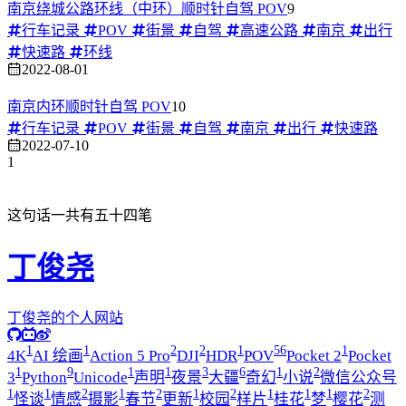
南京绕城公路环线（中环）顺时针自驾 POV
9
行车记录
POV
街景
自驾
高速公路
南京
出行
快速路
环线
2022-08-01
南京内环顺时针自驾 POV
10
行车记录
POV
街景
自驾
南京
出行
快速路
2022-07-10
1
这句话一共有五十四笔
丁俊尧
丁俊尧的个人网站
1
1
2
2
1
56
1
4K
AI 绘画
Action 5 Pro
DJI
HDR
POV
Pocket 2
Pocket
1
9
1
1
3
6
1
2
3
Python
Unicode
声明
夜景
大疆
奇幻
小说
微信公众号
1
1
2
1
2
1
2
1
1
1
2
怪谈
情感
摄影
春节
更新
校园
样片
桂花
梦
樱花
测