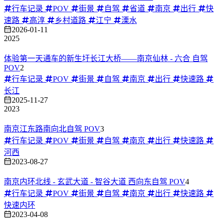
行车记录
POV
街景
自驾
省道
南京
出行
快
速路
高淳
乡村道路
江宁
溧水
2026-01-11
2025
体验第一天通车的新生圩长江大桥——南京仙林 - 六合 自驾
POV
2
行车记录
POV
街景
自驾
南京
出行
快速路
长江
2025-11-27
2023
南京江东路南向北自驾 POV
3
行车记录
POV
街景
自驾
南京
出行
快速路
河西
2023-08-27
南京内环北线 - 玄武大道 - 智谷大道 西向东自驾 POV
4
行车记录
POV
街景
自驾
南京
出行
快速路
快速内环
2023-04-08