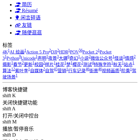
简历
Résumé
闲言碎语
友链
随便逛逛
标签
1
1
2
2
1
56
1
4K
AI 绘画
Action 5 Pro
DJI
HDR
POV
Pocket 2
Pocket
1
9
1
1
3
6
1
2
1
1
2
3
Python
Unicode
声明
夜景
大疆
奇幻
小说
微信公众号
怪谈
情感
1
2
1
2
1
1
1
2
4
1
1
1
摄影
春节
更新
校园
样片
桂花
梦
樱花
测试
特殊字符
秋天
站点
12
1
2
45
1
46
46
1
1
算法
紫叶李
自媒体
自驾
营销
行车记录
街景
视频画质
阶乘
驾
1
驶场景
博客快捷键
shift K
关闭快捷键功能
shift A
打开/关闭中控台
shift M
播放/暂停音乐
shift D