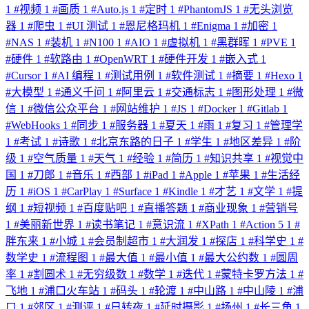
1
#
视频
1
#
画质
1
#
Auto.js
1
#
定时
1
#
PhantomJS
1
#
无头浏览
器
1
#
爬虫
1
#
UI 测试
1
#
恩尼格玛机
1
#
Enigma
1
#
加密
1
#
NAS
1
#
装机
1
#
N100
1
#
AIO
1
#
虚拟机
1
#
黑群晖
1
#
PVE
1
#
硬件
1
#
软路由
1
#
OpenWRT
1
#
硬件开发
1
#
嵌入式
1
#
Cursor
1
#
AI 编程
1
#
测试用例
1
#
软件测试
1
#
摘要
1
#
Hexo
1
#
大模型
1
#
通义千问
1
#
阿里云
1
#
交通标志
1
#
图形处理
1
#
微
信
1
#
微信公众平台
1
#
网站维护
1
#
JS
1
#
Docker
1
#
Gitlab
1
#
WebHooks
1
#
同步
1
#
服务器
1
#
夏天
1
#
雨
1
#
复习
1
#
管理学
1
#
考试
1
#
诗歌
1
#
北京东路的日子
1
#
学生
1
#
地区差异
1
#
阶
级
1
#
空气质量
1
#
天气
1
#
经验
1
#
简历
1
#
知识共享
1
#
视觉中
国
1
#
刀郎
1
#
音乐
1
#
西部
1
#
iPad
1
#
Apple
1
#
苹果
1
#
生活经
历
1
#
iOS
1
#
CarPlay
1
#
Surface
1
#
Kindle
1
#
才艺
1
#
文学
1
#
提
纲
1
#
短视频
1
#
百度贴吧
1
#
直播答题
1
#
商业现象
1
#
营销号
1
#
美丽新世界
1
#
读书笔记
1
#
意识流
1
#
XPath
1
#
Action 5
1
#
胖东来
1
#
小城
1
#
会员制超市
1
#
大润发
1
#
探店
1
#
科学史
1
#
数学史
1
#
流程图
1
#
最大值
1
#
最小值
1
#
最大公约数
1
#
圆周
率
1
#
割圆术
1
#
无穷级数
1
#
数学
1
#
迭代
1
#
蒙特卡罗方法
1
#
飞地
1
#
浦口火车站
1
#
码头
1
#
轮渡
1
#
中山路
1
#
中山陵
1
#
浦
口
1
#
郊区
1
#
测评
1
#
日转夜
1
#
延时摄影
1
#
扬州
1
#
长三角
1