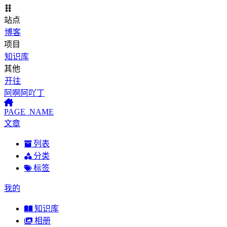
站点
博客
项目
知识库
其他
开往
阿啊阿吖丁
PAGE_NAME
文章
列表
分类
标签
我的
知识库
相册