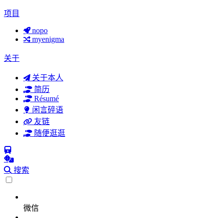
项目
nopo
myenigma
关于
关于本人
简历
Résumé
闲言碎语
友链
随便逛逛
搜索
微信