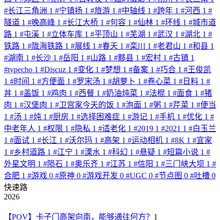
#
长江三角洲
1
#
宁镇扬
1
#
旅游
1
#
中轴线
1
#
跨年
1
#
河西
1
#
隧道
1
#
晚高峰
1
#
长江大桥
1
#
句容
1
#
仙林
1
#
环线
1
#
城市道
路
1
#
屯溪
1
#
立体车库
1
#
平顶山
1
#
芜湖
1
#
武汉
1
#
湖北
1
#
铁路
1
#
陇海铁路
1
#
展线
1
#
春天
1
#
栾川
1
#
老君山
1
#
和县
1
#
湖南
1
#
长沙
1
#
岳阳
1
#
山路
1
#
黟县
1
#
宏村
1
#
古镇
1
#
typecho
1
#
Discuz
1
#
变化
1
#
梦想
1
#
备案
1
#
巧合
1
#
王俊凯
1
#
时间
1
#
方便面
1
#
罗宋汤
1
#
胡萝卜
1
#
卷心菜
1
#
日料
1
#
丼
1
#
盖饭
1
#
鸡肉
1
#
西餐
1
#
奶油炖菜
1
#
法棍
1
#
面食
1
#
猪
肉
1
#
汉堡肉
1
#
卫宫家今天的饭
1
#
泡面
1
#
粥
1
#
芹菜
1
#
便当
1
#
汤
1
#
炖
1
#
厨房
1
#
选择困难症
1
#
游记
1
#
手机
1
#
优化
1
#
中老年人
1
#
权限
1
#
隐私
1
#
适老化
1
#
2019
1
#
2021
1
#
白玉兰
1
#
面试
1
#
长江
1
#
沃尔玛
1
#
高架
1
#
运动相机
1
#
8K
1
#
宜家
1
#
乡村道路
1
#
江宁
1
#
溧水
1
#
科幻
1
#
悬疑
1
#
短篇小说
1
#
外星文明
1
#
陨石
1
#
奥乐齐
1
#
江苏
1
#
信阳
1
#
三门峡大坝
1
#
合肥
1
#
游戏
0
#
原神
0
#
游戏开发
0
#
UGC
0
#
节点图
0
#
吐槽
0
快速路
2026
【POV】卡子门高架向南，能够通往何方？
1