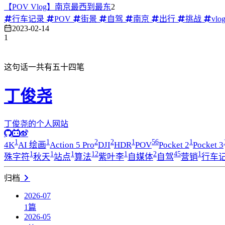
【POV Vlog】南京最西到最东
2
行车记录
POV
街景
自驾
南京
出行
挑战
vlo
2023-02-14
1
这句话一共有五十四笔
丁俊尧
丁俊尧的个人网站
1
1
2
2
1
56
1
4K
AI 绘画
Action 5 Pro
DJI
HDR
POV
Pocket 2
Pocket 3
1
1
1
12
1
2
45
1
殊字符
秋天
站点
算法
紫叶李
自媒体
自驾
营销
行车
归档
2026-07
1
篇
2026-05