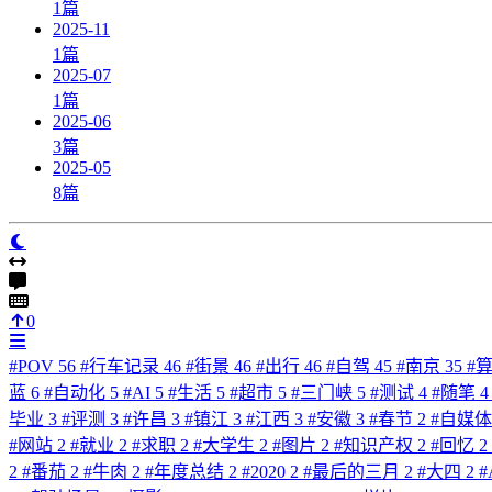
1
篇
2025-11
1
篇
2025-07
1
篇
2025-06
3
篇
2025-05
8
篇
0
#
POV
56
#
行车记录
46
#
街景
46
#
出行
46
#
自驾
45
#
南京
35
#
蓝
6
#
自动化
5
#
AI
5
#
生活
5
#
超市
5
#
三门峡
5
#
测试
4
#
随笔
4
毕业
3
#
评测
3
#
许昌
3
#
镇江
3
#
江西
3
#
安徽
3
#
春节
2
#
自媒
#
网站
2
#
就业
2
#
求职
2
#
大学生
2
#
图片
2
#
知识产权
2
#
回忆
2
2
#
番茄
2
#
牛肉
2
#
年度总结
2
#
2020
2
#
最后的三月
2
#
大四
2
#