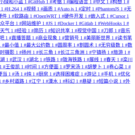
小绿和小蓝
1
#
GitHub
1
#
考据
1
#
编程语言
1
#
中文
1
#
构想
1
#
C
1
#
H.264
1
#
视频
1
#
画质
1
#
Auto.js
1
#
定时
1
#
PhantomJS
1
#
无
硬件
1
#
软路由
1
#
OpenWRT
1
#
硬件开发
1
#
嵌入式
1
#
Cursor
1
公众平台
1
#
网站维护
1
#
JS
1
#
Docker
1
#
Gitlab
1
#
WebHooks
1
#
天气
1
#
经验
1
#
简历
1
#
知识共享
1
#
视觉中国
1
#
刀郎
1
#
音乐
贴吧
1
#
直播答题
1
#
商业现象
1
#
营销号
1
#
美丽新世界
1
#
读书笔
1
#
最小值
1
#
最大公约数
1
#
圆周率
1
#
割圆术
1
#
无穷级数
1
#
数
延时摄影
1
#
扬州
1
#
长三角
1
#
长江三角洲
1
#
宁镇扬
1
#
旅游
1
#
芜湖
1
#
武汉
1
#
湖北
1
#
铁路
1
#
陇海铁路
1
#
展线
1
#
春天
1
#
栾川
1
#
王俊凯
1
#
时间
1
#
方便面
1
#
罗宋汤
1
#
胡萝卜
1
#
卷心菜
1
#
便当
1
#
汤
1
#
炖
1
#
厨房
1
#
选择困难症
1
#
游记
1
#
手机
1
#
优化
1
#
乡村道路
1
#
江宁
1
#
溧水
1
#
科幻
1
#
悬疑
1
#
短篇小说
1
#
外