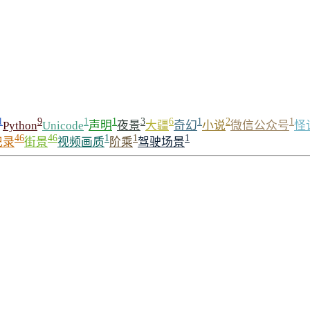
1
9
1
1
3
6
1
2
1
Python
Unicode
声明
夜景
大疆
奇幻
小说
微信公众号
怪
46
46
1
1
1
记录
街景
视频画质
阶乘
驾驶场景