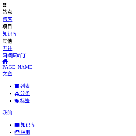
站点
博客
项目
知识库
其他
开往
阿啊阿吖丁
PAGE_NAME
文章
列表
分类
标签
我的
知识库
相册