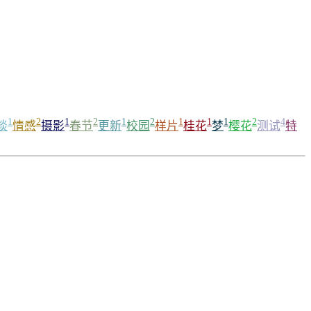
1
2
1
2
1
2
1
1
1
2
4
谈
情感
摄影
春节
更新
校园
样片
桂花
梦
樱花
测试
特