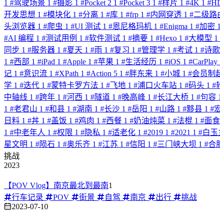
1
#
驾驶场景
1
#
摄影
1
#
Pocket 2
1
#
Pocket 3
1
#
样片
1
#
4K
1
#
H
开发思想
1
#
模块化
1
#
分离
1
#
库
1
#
frp
1
#
内网穿透
1
#
二级路
头浏览器
1
#
爬虫
1
#
UI 测试
1
#
恩尼格玛机
1
#
Enigma
1
#
加密
#
AI 编程
1
#
测试用例
1
#
软件测试
1
#
摘要
1
#
Hexo
1
#
大模型
1
同步
1
#
服务器
1
#
夏天
1
#
雨
1
#
复习
1
#
管理学
1
#
考试
1
#
诗
1
#
西部
1
#
iPad
1
#
Apple
1
#
苹果
1
#
生活经历
1
#
iOS
1
#
CarPlay
记
1
#
意识流
1
#
XPath
1
#
Action 5
1
#
胖东来
1
#
小城
1
#
会员制
学
1
#
迭代
1
#
蒙特卡罗方法
1
#
飞地
1
#
浦口火车站
1
#
码头
1
#
中轴线
1
#
跨年
1
#
河西
1
#
隧道
1
#
晚高峰
1
#
长江大桥
1
#
句容
1
#
老君山
1
#
和县
1
#
湖南
1
#
长沙
1
#
岳阳
1
#
山路
1
#
黟县
1
#
日料
1
#
丼
1
#
盖饭
1
#
鸡肉
1
#
西餐
1
#
奶油炖菜
1
#
法棍
1
#
面
1
#
中老年人
1
#
权限
1
#
隐私
1
#
适老化
1
#
2019
1
#
2021
1
#
白玉
星文明
1
#
陨石
1
#
奥乐齐
1
#
江苏
1
#
信阳
1
#
三门峡大坝
1
#
合
挑战
2023
【POV Vlog】南京最北到最南
1
行车记录
POV
街景
自驾
南京
出行
挑战
2023-07-10