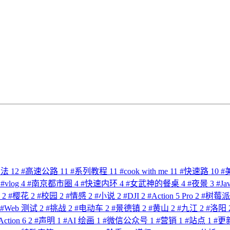
算法
12
#
高速公路
11
#
系列教程
11
#
cook with me
11
#
快速路
10
#
#
vlog
4
#
南京都市圈
4
#
快速内环
4
#
女武神的餐桌
4
#
夜景
3
#
Ja
体
2
#
樱花
2
#
校园
2
#
情感
2
#
小说
2
#
DJI
2
#
Action 5 Pro
2
#
树莓
#
Web 测试
2
#
挑战
2
#
电动车
2
#
景德镇
2
#
黄山
2
#
九江
2
#
洛阳
Action 6
2
#
声明
1
#
AI 绘画
1
#
微信公众号
1
#
营销
1
#
站点
1
#
更