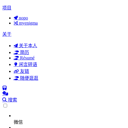
项目
nopo
myenigma
关于
关于本人
简历
Résumé
闲言碎语
友链
随便逛逛
搜索
微信