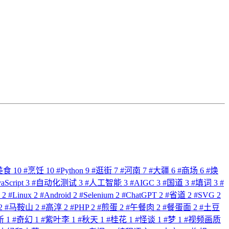
美食
10
#
烹饪
10
#
Python
9
#
逛街
7
#
河南
7
#
大疆
6
#
商场
6
#
焕
vaScript
3
#
自动化测试
3
#
人工智能
3
#
AIGC
3
#
国道
3
#
填词
3
#
派
2
#
Linux
2
#
Android
2
#
Selenium
2
#
ChatGPT
2
#
省道
2
#
SVG
2
2
#
马鞍山
2
#
高淳
2
#
PHP
2
#
煎蛋
2
#
午餐肉
2
#
餐蛋面
2
#
土豆
新
1
#
奇幻
1
#
紫叶李
1
#
秋天
1
#
桂花
1
#
怪谈
1
#
梦
1
#
视频画质