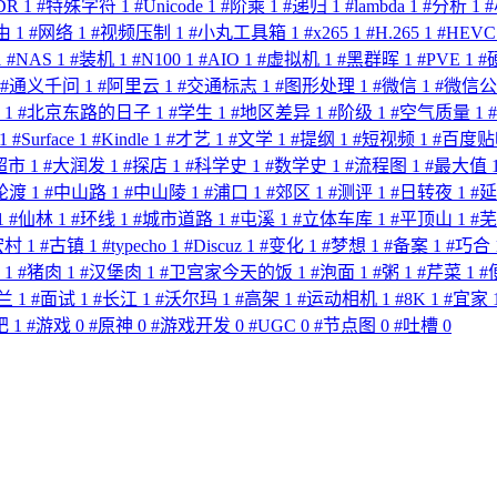
DR
1
#
特殊字符
1
#
Unicode
1
#
阶乘
1
#
递归
1
#
lambda
1
#
分析
1
#
由
1
#
网络
1
#
视频压制
1
#
小丸工具箱
1
#
x265
1
#
H.265
1
#
HEV
1
#
NAS
1
#
装机
1
#
N100
1
#
AIO
1
#
虚拟机
1
#
黑群晖
1
#
PVE
1
#
#
通义千问
1
#
阿里云
1
#
交通标志
1
#
图形处理
1
#
微信
1
#
微信
歌
1
#
北京东路的日子
1
#
学生
1
#
地区差异
1
#
阶级
1
#
空气质量
1
#
1
#
Surface
1
#
Kindle
1
#
才艺
1
#
文学
1
#
提纲
1
#
短视频
1
#
百度
超市
1
#
大润发
1
#
探店
1
#
科学史
1
#
数学史
1
#
流程图
1
#
最大值
轮渡
1
#
中山路
1
#
中山陵
1
#
浦口
1
#
郊区
1
#
测评
1
#
日转夜
1
#
1
#
仙林
1
#
环线
1
#
城市道路
1
#
屯溪
1
#
立体车库
1
#
平顶山
1
#
宏村
1
#
古镇
1
#
typecho
1
#
Discuz
1
#
变化
1
#
梦想
1
#
备案
1
#
巧合
食
1
#
猪肉
1
#
汉堡肉
1
#
卫宫家今天的饭
1
#
泡面
1
#
粥
1
#
芹菜
1
#
兰
1
#
面试
1
#
长江
1
#
沃尔玛
1
#
高架
1
#
运动相机
1
#
8K
1
#
宜家
肥
1
#
游戏
0
#
原神
0
#
游戏开发
0
#
UGC
0
#
节点图
0
#
吐槽
0