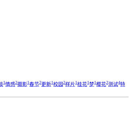
1
2
1
2
1
2
1
1
1
2
4
谈
情感
摄影
春节
更新
校园
样片
桂花
梦
樱花
测试
特