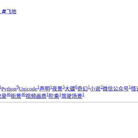
g
飞地
1
9
1
1
3
6
1
2
1
Python
Unicode
声明
夜景
大疆
奇幻
小说
微信公众号
怪
46
46
1
1
1
记录
街景
视频画质
阶乘
驾驶场景