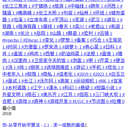
#
长江三角洲
1
#
宁镇扬
1
#
旅游
1
#
中轴线
1
#
跨年
1
#
河西
1
#
隧道
1
#
晚高峰
1
#
长江大桥
1
#
句容
1
#
仙林
1
#
环线
1
#
城市道
路
1
#
屯溪
1
#
立体车库
1
#
平顶山
1
#
芜湖
1
#
武汉
1
#
湖北
1
#
铁路
1
#
陇海铁路
1
#
展线
1
#
春天
1
#
栾川
1
#
老君山
1
#
和县
1
#
湖南
1
#
长沙
1
#
岳阳
1
#
山路
1
#
黟县
1
#
宏村
1
#
古镇
1
#
typecho
1
#
Discuz
1
#
变化
1
#
梦想
1
#
备案
1
#
巧合
1
#
王俊凯
1
#
时间
1
#
方便面
1
#
罗宋汤
1
#
胡萝卜
1
#
卷心菜
1
#
日料
1
#
丼
1
#
盖饭
1
#
鸡肉
1
#
西餐
1
#
奶油炖菜
1
#
法棍
1
#
面食
1
#
猪
肉
1
#
汉堡肉
1
#
卫宫家今天的饭
1
#
泡面
1
#
粥
1
#
芹菜
1
#
便当
1
#
汤
1
#
炖
1
#
厨房
1
#
选择困难症
1
#
游记
1
#
手机
1
#
优化
1
#
中老年人
1
#
权限
1
#
隐私
1
#
适老化
1
#
2019
1
#
2021
1
#
白玉兰
1
#
面试
1
#
长江
1
#
沃尔玛
1
#
高架
1
#
运动相机
1
#
8K
1
#
宜家
1
#
乡村道路
1
#
江宁
1
#
溧水
1
#
科幻
1
#
悬疑
1
#
短篇小说
1
#
外星文明
1
#
陨石
1
#
奥乐齐
1
#
江苏
1
#
信阳
1
#
三门峡大坝
1
#
合肥
1
#
游戏
0
#
原神
0
#
游戏开发
0
#
UGC
0
#
节点图
0
#
吐槽
0
最小值
2018
伪·从零开始学算法 - 2.1 - 求一组数的最值
1