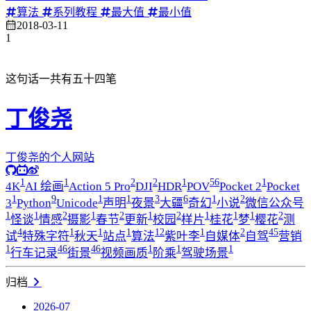
算法
系列教程
最大值
最小值
2018-03-11
1
这句话一共有五十四笔
丁俊尧
丁俊尧的个人网站
1
1
2
2
1
56
1
4K
AI 绘画
Action 5 Pro
DJI
HDR
POV
Pocket 2
Pocket
1
9
1
1
3
6
1
2
3
Python
Unicode
声明
夜景
大疆
奇幻
小说
微信公众号
1
1
2
1
2
1
2
1
1
1
2
怪谈
情感
摄影
春节
更新
校园
样片
桂花
梦
樱花
测
4
1
1
1
12
1
2
45
试
特殊字符
秋天
站点
算法
紫叶李
自媒体
自驾
营销
1
46
46
1
1
1
行车记录
街景
视频画质
阶乘
驾驶场景
归档
2026-07