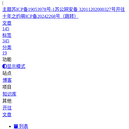
|
主题
苏ICP备19053978号-1
苏公网安备 32011202000327号
开往
十年之约
萌ICP备20242268号
（跳转）
文章
145
标签
345
分类
19
功能
显示模式
站点
博客
项目
知识库
其他
开往
文章
列表