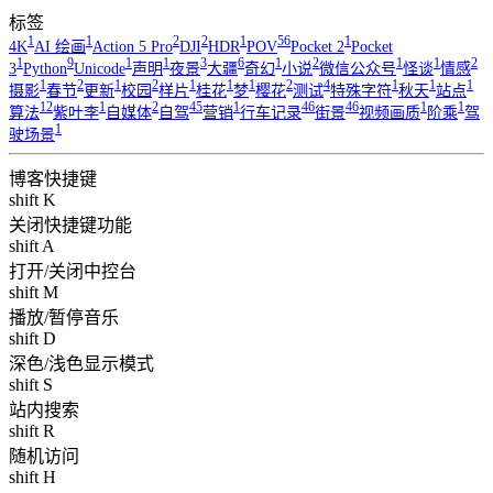
标签
1
1
2
2
1
56
1
4K
AI 绘画
Action 5 Pro
DJI
HDR
POV
Pocket 2
Pocket
1
9
1
1
3
6
1
2
1
1
2
3
Python
Unicode
声明
夜景
大疆
奇幻
小说
微信公众号
怪谈
情感
1
2
1
2
1
1
1
2
4
1
1
1
摄影
春节
更新
校园
样片
桂花
梦
樱花
测试
特殊字符
秋天
站点
12
1
2
45
1
46
46
1
1
算法
紫叶李
自媒体
自驾
营销
行车记录
街景
视频画质
阶乘
驾
1
驶场景
博客快捷键
shift K
关闭快捷键功能
shift A
打开/关闭中控台
shift M
播放/暂停音乐
shift D
深色/浅色显示模式
shift S
站内搜索
shift R
随机访问
shift H