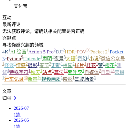
支付宝
互动
最新评论
无法获取评论，请确认相关配置是否正确
兴趣点
寻找你感兴趣的领域
1
1
2
2
1
56
1
4K
AI 绘画
Action 5 Pro
DJI
HDR
POV
Pocket 2
Pocket
1
9
1
1
3
6
1
2
3
Python
Unicode
声明
夜景
大疆
奇幻
小说
微信公众号
1
1
2
1
2
1
2
1
1
1
2
怪谈
情感
摄影
春节
更新
校园
样片
桂花
梦
樱花
测
4
1
1
1
12
1
2
45
试
特殊字符
秋天
站点
算法
紫叶李
自媒体
自驾
营销
1
46
46
1
1
1
行车记录
街景
视频画质
阶乘
驾驶场景
文章
归档
2026-07
1
篇
2026-05
1
篇