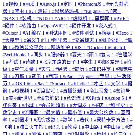
1
#
视频
1
#
画质
1
#
Auto.js
1
#
定时
1
#
PhantomJS
1
#
无头浏览
器
1
#
爬虫
1
#
UI 测试
1
#
恩尼格玛机
1
#
Enigma
1
#
加密
1
#
NAS
1
#
装机
1
#
N100
1
#
AIO
1
#
虚拟机
1
#
黑群晖
1
#
PVE
1
#
硬件
1
#
软路由
1
#
OpenWRT
1
#
硬件开发
1
#
嵌入式
1
#
Cursor
1
#
AI 编程
1
#
测试用例
1
#
软件测试
1
#
摘要
1
#
Hexo
1
#
大模型
1
#
通义千问
1
#
阿里云
1
#
交通标志
1
#
图形处理
1
#
微
信
1
#
微信公众平台
1
#
网站维护
1
#
JS
1
#
Docker
1
#
Gitlab
1
#
WebHooks
1
#
同步
1
#
服务器
1
#
夏天
1
#
雨
1
#
复习
1
#
管理学
1
#
考试
1
#
诗歌
1
#
北京东路的日子
1
#
学生
1
#
地区差异
1
#
阶
级
1
#
空气质量
1
#
天气
1
#
经验
1
#
简历
1
#
知识共享
1
#
视觉中
国
1
#
刀郎
1
#
音乐
1
#
西部
1
#
iPad
1
#
Apple
1
#
苹果
1
#
生活经
历
1
#
iOS
1
#
CarPlay
1
#
Surface
1
#
Kindle
1
#
才艺
1
#
文学
1
#
提
纲
1
#
短视频
1
#
百度贴吧
1
#
直播答题
1
#
商业现象
1
#
营销号
1
#
美丽新世界
1
#
读书笔记
1
#
意识流
1
#
XPath
1
#
Action 5
1
#
胖东来
1
#
小城
1
#
会员制超市
1
#
大润发
1
#
探店
1
#
科学史
1
#
数学史
1
#
流程图
1
#
最大值
1
#
最小值
1
#
最大公约数
1
#
圆周
率
1
#
割圆术
1
#
无穷级数
1
#
数学
1
#
迭代
1
#
蒙特卡罗方法
1
#
飞地
1
#
浦口火车站
1
#
码头
1
#
轮渡
1
#
中山路
1
#
中山陵
1
#
浦
口
1
#
郊区
1
#
测评
1
#
日转夜
1
#
延时摄影
1
#
扬州
1
#
长三角
1