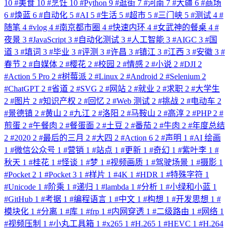
10
#
美食
10
#
烹饪
10
#
Python
9
#
逛街
7
#
河南
7
#
大疆
6
#
商场
6
#
焕蓝
6
#
自动化
5
#
AI
5
#
生活
5
#
超市
5
#
三门峡
5
#
测试
4
#
随笔
4
#
vlog
4
#
南京都市圈
4
#
快速内环
4
#
女武神的餐桌
4
#
夜景
3
#
JavaScript
3
#
自动化测试
3
#
人工智能
3
#
AIGC
3
#
国
道
3
#
填词
3
#
毕业
3
#
评测
3
#
许昌
3
#
镇江
3
#
江西
3
#
安徽
3
#
春节
2
#
自媒体
2
#
樱花
2
#
校园
2
#
情感
2
#
小说
2
#
DJI
2
#
Action 5 Pro
2
#
树莓派
2
#
Linux
2
#
Android
2
#
Selenium
2
#
ChatGPT
2
#
省道
2
#
SVG
2
#
网站
2
#
就业
2
#
求职
2
#
大学生
2
#
图片
2
#
知识产权
2
#
回忆
2
#
Web 测试
2
#
挑战
2
#
电动车
2
#
景德镇
2
#
黄山
2
#
九江
2
#
洛阳
2
#
马鞍山
2
#
高淳
2
#
PHP
2
#
煎蛋
2
#
午餐肉
2
#
餐蛋面
2
#
土豆
2
#
番茄
2
#
牛肉
2
#
年度总结
2
#
2020
2
#
最后的三月
2
#
大四
2
#
Action 6
2
#
声明
1
#
AI 绘画
1
#
微信公众号
1
#
营销
1
#
站点
1
#
更新
1
#
奇幻
1
#
紫叶李
1
#
秋天
1
#
桂花
1
#
怪谈
1
#
梦
1
#
视频画质
1
#
驾驶场景
1
#
摄影
1
#
Pocket 2
1
#
Pocket 3
1
#
样片
1
#
4K
1
#
HDR
1
#
特殊字符
1
#
Unicode
1
#
阶乘
1
#
递归
1
#
lambda
1
#
分析
1
#
小绿和小蓝
1
#
GitHub
1
#
考据
1
#
编程语言
1
#
中文
1
#
构想
1
#
开发思想
1
#
模块化
1
#
分离
1
#
库
1
#
frp
1
#
内网穿透
1
#
二级路由
1
#
网络
1
#
视频压制
1
#
小丸工具箱
1
#
x265
1
#
H.265
1
#
HEVC
1
#
H.264