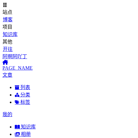
站点
博客
项目
知识库
其他
开往
阿啊阿吖丁
PAGE_NAME
文章
列表
分类
标签
我的
知识库
相册