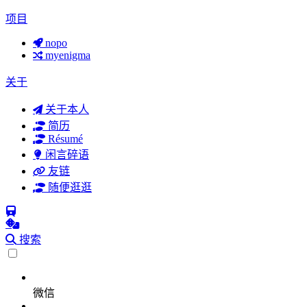
项目
nopo
myenigma
关于
关于本人
简历
Résumé
闲言碎语
友链
随便逛逛
搜索
微信