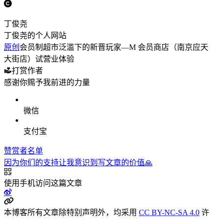
丁俊尧
丁俊尧的个人网站
原创
会员制超市泛滥下的新晋玩家—M 会员商店（南京应天
大街店）试营业体验
打赏作者
感谢你赐予我前进的力量
微信
支付宝
赞赏者名单
因为你们的支持让我意识到写文章的价值🙏
使用手机访问这篇文章
本博客所有文章除特别声明外，均采用
CC BY-NC-SA 4.0
许