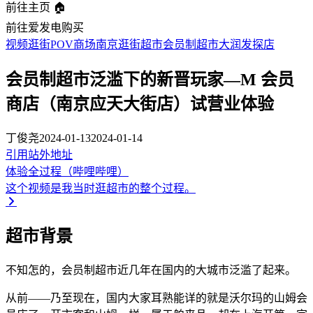
前往主页 🏠
前往爱发电购买
视频
逛街
POV
商场
南京
逛街
超市
会员制超市
大润发
探店
会员制超市泛滥下的新晋玩家—M 会员
商店（南京应天大街店）试营业体验
丁俊尧
2024-01-13
2024-01-14
引用站外地址
体验全过程（哔哩哔哩）
这个视频是我当时逛超市的整个过程。
超市背景
不知怎的，会员制超市近几年在国内的大城市泛滥了起来。
从前——乃至现在，国内大家耳熟能详的就是沃尔玛的山姆会