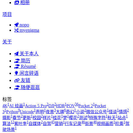
相册
项目
nopo
myenigma
关于
关于本人
简历
Résumé
闲言碎语
友链
随便逛逛
标签
1
1
2
2
1
56
1
4K
AI 绘画
Action 5 Pro
DJI
HDR
POV
Pocket 2
Pocket
1
9
1
1
3
6
1
2
1
1
2
3
Python
Unicode
声明
夜景
大疆
奇幻
小说
微信公众号
怪谈
情感
1
2
1
2
1
1
1
2
4
1
1
1
摄影
春节
更新
校园
样片
桂花
梦
樱花
测试
特殊字符
秋天
站点
12
1
2
45
1
46
46
1
1
算法
紫叶李
自媒体
自驾
营销
行车记录
街景
视频画质
阶乘
驾
1
驶场景