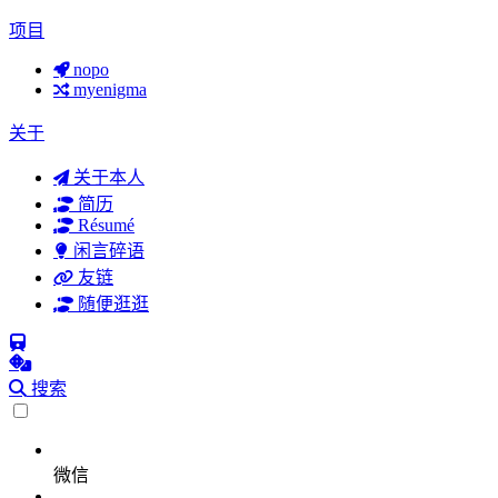
项目
nopo
myenigma
关于
关于本人
简历
Résumé
闲言碎语
友链
随便逛逛
搜索
微信