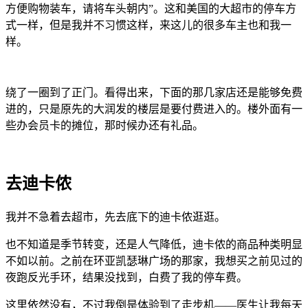
方便购物装车，请将车头朝内”。这和美国的大超市的停车方
式一样，但是我并不习惯这样，来这儿的很多车主也和我一
样。
绕了一圈到了正门。看得出来，下面的那几家店还是能够免费
进的，只是原先的大润发的楼层是要付费进入的。楼外面有一
些办会员卡的摊位，那时候办还有礼品。
去迪卡侬
我并不急着去超市，先去底下的迪卡侬逛逛。
也不知道是季节转变，还是人气降低，迪卡侬的商品种类明显
不如以前。之前在环亚凯瑟琳广场的那家，我想买之前见过的
夜跑反光手环，结果没找到，白费了我的停车费。
这里依然没有，不过我倒是体验到了走步机——医生让我每天