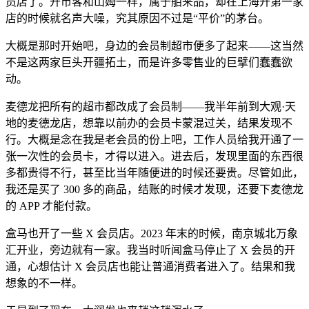
员店了。开市客和山姆一样，属于舶来品，却在上海开第一家
店的时候就名声大噪，究其原因不过是“平价”的茅台。
大概是那时开始吧，身边的会员制超市便多了起来——这当然
不是这两家巨头开疆拓土，而是许多零售业的巨擘们蠢蠢欲
动。
麦德龙把所有的超市都改成了会员制——我半年前到大观·天
地的麦德龙店，想靠以前办的会员卡蒙混过关，结果发现不
行。大概是念在我是老会员的份上吧，工作人员给我开通了一
张一次性的会员卡，才得以进入。进去后，发现里面的东西很
多都贵得不行，甚至比当年随便进的时候还要贵。尽管如此，
我还是买了 300 多的商品，结账的时候才发现，还要下麦德龙
的 APP 才能付款。
盒马也开了一些 X 会员店。2023 年末的时候，南京城北万象
汇开业，旁边就有一家。我当时听闻盒马停止了 X 会员的开
通，心想估计 X 会员店也能让普通消费者进入了。结果和我
想象的不一样。