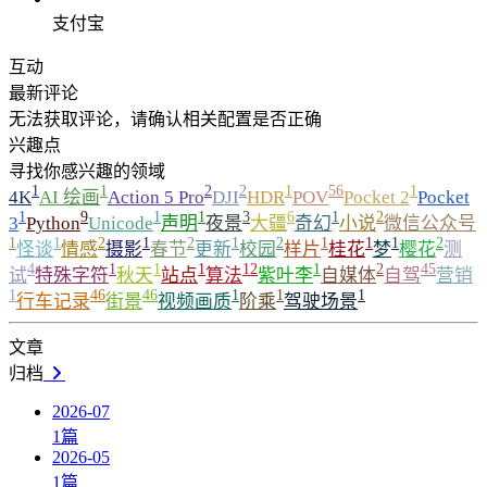
支付宝
互动
最新评论
无法获取评论，请确认相关配置是否正确
兴趣点
寻找你感兴趣的领域
1
1
2
2
1
56
1
4K
AI 绘画
Action 5 Pro
DJI
HDR
POV
Pocket 2
Pocket
1
9
1
1
3
6
1
2
3
Python
Unicode
声明
夜景
大疆
奇幻
小说
微信公众号
1
1
2
1
2
1
2
1
1
1
2
怪谈
情感
摄影
春节
更新
校园
样片
桂花
梦
樱花
测
4
1
1
1
12
1
2
45
试
特殊字符
秋天
站点
算法
紫叶李
自媒体
自驾
营销
1
46
46
1
1
1
行车记录
街景
视频画质
阶乘
驾驶场景
文章
归档
2026-07
1
篇
2026-05
1
篇