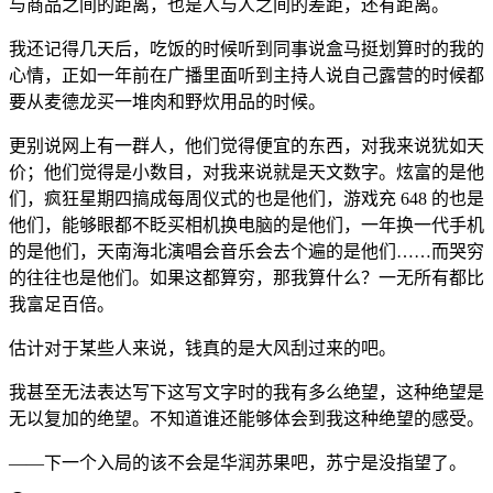
与商品之间的距离，也是人与人之间的差距，还有距离。
我还记得几天后，吃饭的时候听到同事说盒马挺划算时的我的
心情，正如一年前在广播里面听到主持人说自己露营的时候都
要从麦德龙买一堆肉和野炊用品的时候。
更别说网上有一群人，他们觉得便宜的东西，对我来说犹如天
价；他们觉得是小数目，对我来说就是天文数字。炫富的是他
们，疯狂星期四搞成每周仪式的也是他们，游戏充 648 的也是
他们，能够眼都不眨买相机换电脑的是他们，一年换一代手机
的是他们，天南海北演唱会音乐会去个遍的是他们……而哭穷
的往往也是他们。如果这都算穷，那我算什么？一无所有都比
我富足百倍。
估计对于某些人来说，钱真的是大风刮过来的吧。
我甚至无法表达写下这写文字时的我有多么绝望，这种绝望是
无以复加的绝望。不知道谁还能够体会到我这种绝望的感受。
——下一个入局的该不会是华润苏果吧，苏宁是没指望了。