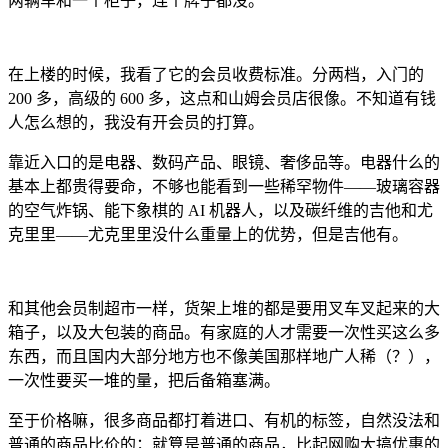
两辆车和一个柜子，连个牌子都没。
在上楼的时候，我看了它的会员收费标准。分两档，入门的
200 多，高级的 600 多，这点和山姆会员店很像。不知道有钱
人怎么想的，我没有开会员的打算。
靠近入口的是电器、数码产品、眼镜、奢侈品等。电器什么的
基本上都贵得要命，不够也能看到一些稀罕物件——玻璃容器
的空气炸锅、能下象棋的 AI 机器人，以及碳纤维的吉他和尤
克里里——尤克里里没什么重量上的优势，但是吉他有。
和其他会员制超市一样，货架上堆的都是要用叉车叉起来的大
箱子，以及大包装的商品。有家庭的人才需要一次性买这么多
东西，而且国内大部分地方也不像美国那样地广人稀（？），
一次性要买一堆的量，把后备箱塞满。
至于价格嘛，很多商品都打着进口、有机的标签，自然没法和
普通的商品比价的；就算是普通的商品，比起网购大搞优惠的