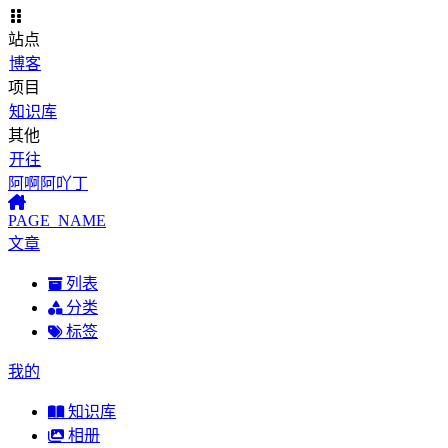
站点
博客
项目
知识库
其他
开往
阿啊阿吖丁
PAGE_NAME
文章
列表
分类
标签
我的
知识库
相册