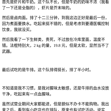
首先是虾片和牛奶。这个队不长，但是牛奶的奶味不浓（我看
了一下还是全脂的），虾片是芥末味的。
然后是卤肉面。排了十二三分钟，到我这边正好是最后一份，
因为煮面要换水。吃起来挺不错的，但是考虑到要遵医嘱控制
饮食，我就没买。
然后我看了一下生鲜类，贵死，不过放在冷库里面，温度不
错。法棍特别大，2 kg 的量，19.8 元，但是太软，显然当不了
武器。
最后试吃的是牛排。这个队排得挺长，排了半小时。
不知道是我不习惯，是我对腥味太敏感，还是牛排的血水没放
干净，吃起来有一点血腥味。
虽然试营业期间大家都能进，但是貌似不办卡不能购物。我出
来之后，看到有小吃店也在排队，原来也有试吃活动。说实