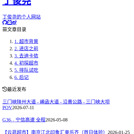
丁俊尧
丁俊尧的个人网站
文章目录
1.
超市背景
2.
进店之前
3.
去迪卡侬
4.
初探超市
5.
排队试吃
6.
后记
最近发布
三门峡陕州大道 - 崤函大道 - 沿黄公路 - 三门峡大坝
POV
2026-07-11
G36₁₁ 宁信高速 全程
2026-05-08
【云逛超市】南京江北印象汇奥乐齐（首日体验）
2026-01-25