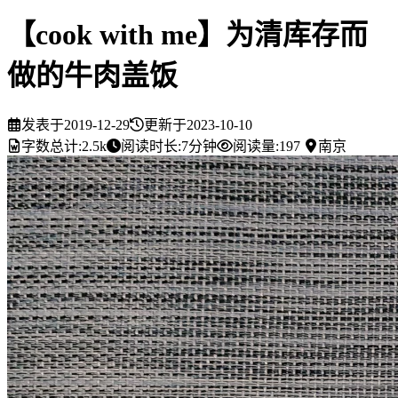
【cook with me】为清库存而
做的牛肉盖饭
发表于
2019-12-29
更新于
2023-10-10
字数总计:
2.5k
阅读时长:
7分钟
阅读量:
197
南京