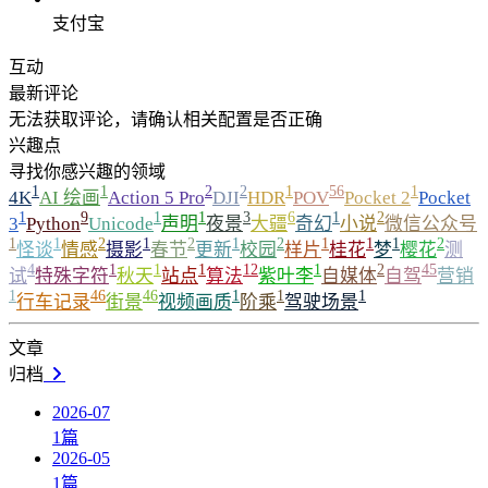
支付宝
互动
最新评论
无法获取评论，请确认相关配置是否正确
兴趣点
寻找你感兴趣的领域
1
1
2
2
1
56
1
4K
AI 绘画
Action 5 Pro
DJI
HDR
POV
Pocket 2
Pocket
1
9
1
1
3
6
1
2
3
Python
Unicode
声明
夜景
大疆
奇幻
小说
微信公众号
1
1
2
1
2
1
2
1
1
1
2
怪谈
情感
摄影
春节
更新
校园
样片
桂花
梦
樱花
测
4
1
1
1
12
1
2
45
试
特殊字符
秋天
站点
算法
紫叶李
自媒体
自驾
营销
1
46
46
1
1
1
行车记录
街景
视频画质
阶乘
驾驶场景
文章
归档
2026-07
1
篇
2026-05
1
篇