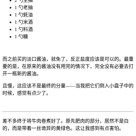
2 勺生抽
1 勺老抽
1 勺蚝油
1 勺米酒
1 勺料酒
1 勺糖
而之前买的淡口酱油，就免了，反正盐度应该是可以的。最重
要的是，在原来的酱油没有用完的情况下，完全没有必要去打
开一瓶新的酱油。
且慢，这应该不是最终的分量——当我把它们倒入小盘子中的
时候，感觉有点少了。
差不多终于将牛肉卷煮好了。原先肥肉的部分，居然不是白
的，而是带着一丝诡异的黄绿色。这让我感到有点害怕。