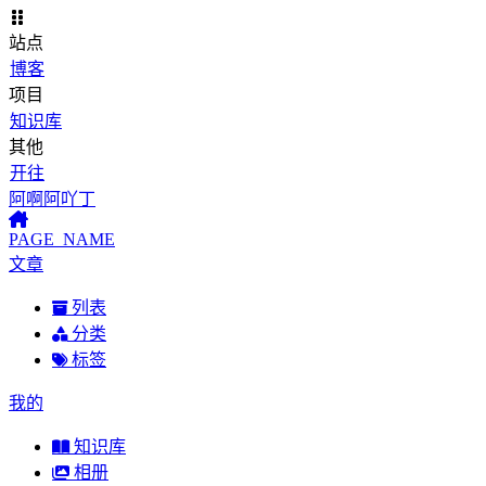
站点
博客
项目
知识库
其他
开往
阿啊阿吖丁
PAGE_NAME
文章
列表
分类
标签
我的
知识库
相册