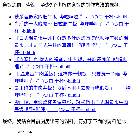
道饭之前，查阅了至少7个讲解这道饭的制作方法的视频：
秒杀吉野家的肥牛饭_哔哩哔哩 (゜-゜)つロ 干杯~-bilibili
肖瑶的一人晚餐～ 日式肥牛饭_哔哩哔哩 (゜-゜)つロ 干
杯~-bilibili
【日式温泉蛋牛丼】鲜嫩多汁的烧肉搭配吹弹可破的温
泉蛋，才是日式牛丼的真谛！_哔哩哔哩 (゜-゜)つロ 干
杯~-bilibili
【寺洞】真·懒人的福音，牛丼饭，好吃还简单_哔哩哔
哩 (゜-゜)つロ 干杯~-bilibili
【 温泉蛋牛肉盖饭】这样做一顿饭，只要洗一个碗_哔
哩哔哩 (゜-゜)つロ 干杯~-bilibili
最正统的牛肉丼饭！以后不用再去餐厅吃假货了！！_哔
哩哔哩 (゜-゜)つロ 干杯~-bilibili
零门槛，用焖烧杯煮温泉蛋，轻松做出日式温泉蛋牛肉
盖饭_哔哩哔哩 (゜-゜)つロ 干杯~-bilibili
最终，我结合目前厨房里有的调料，订好了下面的调料配比：