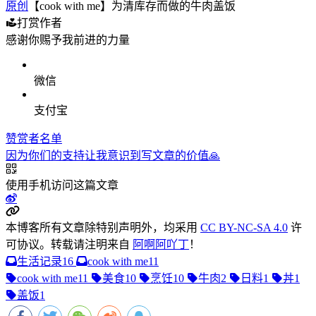
原创
【cook with me】为清库存而做的牛肉盖饭
打赏作者
感谢你赐予我前进的力量
微信
支付宝
赞赏者名单
因为你们的支持让我意识到写文章的价值🙏
使用手机访问这篇文章
本博客所有文章除特别声明外，均采用
CC BY-NC-SA 4.0
许
可协议。转载请注明来自
阿啊阿吖丁
！
生活记录
16
cook with me
11
cook with me
11
美食
10
烹饪
10
牛肉
2
日料
1
丼
1
盖饭
1