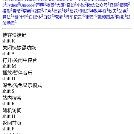
1
9
1
1
3
6
1
2
1
1
2
3
Python
Unicode
声明
夜景
大疆
奇幻
小说
微信公众号
怪谈
情感
1
2
1
2
1
1
1
2
4
1
1
1
摄影
春节
更新
校园
样片
桂花
梦
樱花
测试
特殊字符
秋天
站点
12
1
2
45
1
46
46
1
1
算法
紫叶李
自媒体
自驾
营销
行车记录
街景
视频画质
阶乘
驾
1
驶场景
博客快捷键
shift K
关闭快捷键功能
shift A
打开/关闭中控台
shift M
播放/暂停音乐
shift D
深色/浅色显示模式
shift S
站内搜索
shift R
随机访问
shift H
返回首页
shift F