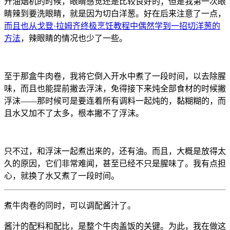
开油烟机的时候，眼睛感觉还是比较良好的；但是我第一次眼
睛辣到要洗眼睛，就是因为切白洋葱。好在后来注意了一点，
而且也从戈登·拉姆齐终极烹饪教程中偶然学到一招切洋葱的
方法
，辣眼睛的情况也少了一些。
至于那盒牛肉卷，我将它倒入开水中煮了一段时间，以去除腥
味，而且也能提前撇去浮沫，免得接下来炖全部食材的时候撇
浮沫——那时候可是要连着所有调料一起炖的，黏糊糊的，而
且水又加不了太多，根本撇不了浮沫。
只不过，和浮沫一起煮出来的，还有油。而且，大概是放得太
久的原因，它们非常难闻，甚至已经不只是腥味了。我有点担
心，就换了水又煮了一段时间。
煮牛肉卷的同时，可以调配酱汁了。
酱汁的配料和配比，是整个牛肉盖饭的关键。为此，我在做这