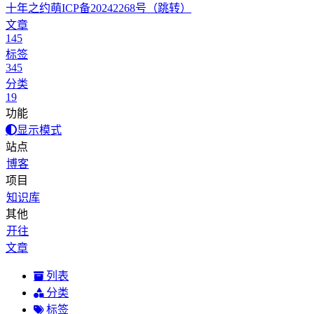
十年之约
萌ICP备20242268号
（跳转）
文章
145
标签
345
分类
19
功能
显示模式
站点
博客
项目
知识库
其他
开往
文章
列表
分类
标签