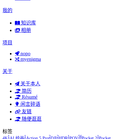
我的
知识库
相册
项目
nopo
myenigma
关于
关于本人
简历
Résumé
闲言碎语
友链
随便逛逛
标签
1
1
2
2
1
56
1
4K
AI 绘画
Action 5 Pro
DJI
HDR
POV
Pocket 2
Pocket