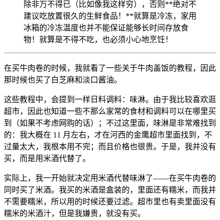
除非万不得已（比如像我这样穷），否则**绝对不
建议吃放置很久的生鲜食品！**就算是冷冻，家用
冰箱的冷冻温度也并不能保证能够长时间存放食
物！就算是不得不吃，也必须小心地烹饪！
在买牛肉卷的时候，我就看了一些关于牛肉盖饭的教程，因此
那时候也买了白芝麻和淡口酱油。
这些教程中，会提到一样日料调料：味淋。由于我比较喜欢逛
超市，因此也知道一些不那么家常的食材和调料可以在哪里买
到（如果不考虑网购的话）；不过这里面，味淋是非常难找到
的：我大概在 11 月左右，才在河西的金鹰超市里面找到，不
过量太大，我根本用不完；而且价格也很贵。于是，我并没有
买，而是用米酒代替了。
实际上，我一开始就决定用米酒代替味淋了——在买牛肉卷的
同时买了米酒。我买的米酒是盒装的，里面还有糯米，而我并
不需要糯米，所以用的时候还要过滤。超市里也有卖里面没有
糯米的米酒汁，但是我嫌贵，就没有买。