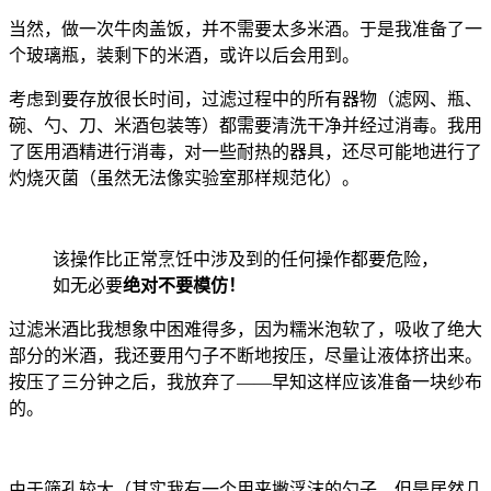
当然，做一次牛肉盖饭，并不需要太多米酒。于是我准备了一
个玻璃瓶，装剩下的米酒，或许以后会用到。
考虑到要存放很长时间，过滤过程中的所有器物（滤网、瓶、
碗、勺、刀、米酒包装等）都需要清洗干净并经过消毒。我用
了医用酒精进行消毒，对一些耐热的器具，还尽可能地进行了
灼烧灭菌（虽然无法像实验室那样规范化）。
该操作比正常烹饪中涉及到的任何操作都要危险，
如无必要
绝对不要模仿！
过滤米酒比我想象中困难得多，因为糯米泡软了，吸收了绝大
部分的米酒，我还要用勺子不断地按压，尽量让液体挤出来。
按压了三分钟之后，我放弃了——早知这样应该准备一块纱布
的。
由于筛孔较大（其实我有一个用来撇浮沫的勺子，但是居然几