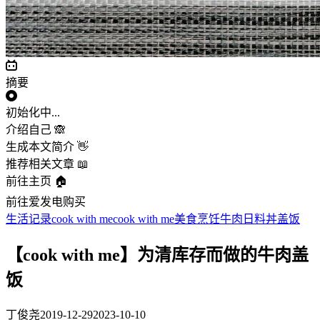
摘要
初始化中...
介绍自己 🙈
生成本文简介 👋
推荐相关文章 📖
前往主页 🏠
前往爱发电购买
生活记录
cook with me
cook with me
美食
烹饪
牛肉
日料
丼
盖饭
【cook with me】为清库存而做的牛肉盖
饭
丁俊尧
2019-12-29
2023-10-10