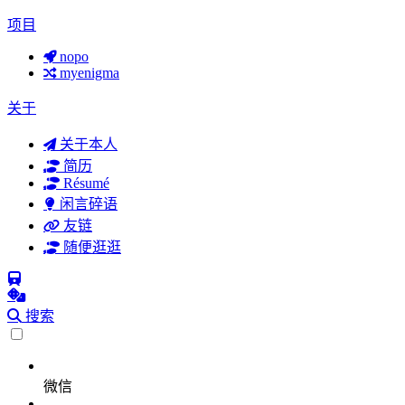
项目
nopo
myenigma
关于
关于本人
简历
Résumé
闲言碎语
友链
随便逛逛
搜索
微信