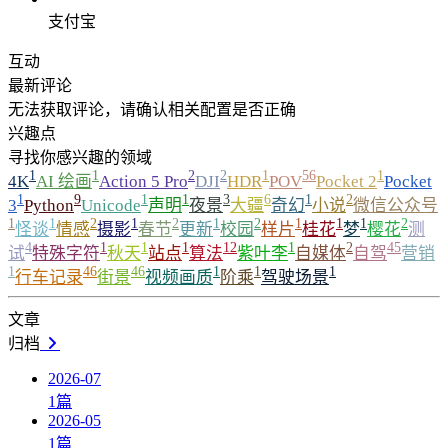
支付宝
互动
最新评论
无法获取评论，请确认相关配置是否正确
兴趣点
寻找你感兴趣的领域
1
1
2
2
1
56
1
4K
AI 绘画
Action 5 Pro
DJI
HDR
POV
Pocket 2
Pocket
1
9
1
1
3
6
1
2
3
Python
Unicode
声明
夜景
大疆
奇幻
小说
微信公众号
1
1
2
1
2
1
2
1
1
1
2
怪谈
情感
摄影
春节
更新
校园
样片
桂花
梦
樱花
测
4
1
1
1
12
1
2
45
试
特殊字符
秋天
站点
算法
紫叶李
自媒体
自驾
营销
1
46
46
1
1
1
行车记录
街景
视频画质
阶乘
驾驶场景
文章
归档
2026-07
1
篇
2026-05
1
篇