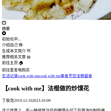
摘要
初始化中...
介绍自己 🙈
生成本文简介 👋
推荐相关文章 📖
前往主页 🏠
前往爱发电购买
生活记录
cook with me
cook with me
美食
烹饪
法棍
面食
【cook with me】法棍做的炒馍花
丁俊尧
2019-12-10
2023-10-09
这个世界上，有一种将放冷后的硬馒头切丁后用油炒制的美