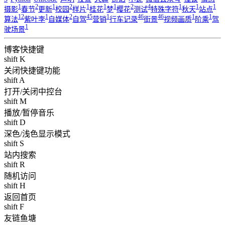
1
2
1
2
1
1
1
2
4
1
1
1
摄影
春节
更新
校园
样片
桂花
梦
樱花
测试
特殊字符
秋天
站点
12
1
2
45
1
46
46
1
1
算法
紫叶李
自媒体
自驾
营销
行车记录
街景
视频画质
阶乘
驾
1
驶场景
博客快捷键
shift K
关闭快捷键功能
shift A
打开/关闭中控台
shift M
播放/暂停音乐
shift D
深色/浅色显示模式
shift S
站内搜索
shift R
随机访问
shift H
返回首页
shift F
友链鱼塘