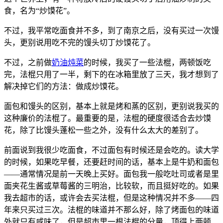
食，名为“炒馍花”。
不过，我平常吃面食并不多，到了南京之后，没有买过一次馒
头，更别说用吃不完的馒头切丁炒馍花了。
不过，之前做
奶油炖菜
的时候，我买了一些法棍，两顿饭吃
完，法棍只用了一半，剩下的在冰箱里放了三天，我才想到了
解决掉它们的方法：做成炒馍花。
面包和馒头的区别，基本上就是烤和蒸的区别，更别说我买的
这种廉价的法棍了。最重要的是，法棍的硬度很适合去炒馍
花，除了比馒头蓬松一些之外，没有什么太大的差别了。
前面说到我很少吃面食，不过面包有时候还是会吃的。读大学
的时候，如果吃早餐，还要赶时间的话，基本上是牛奶和面包
——通常情况是前一天晚上买好。面包我一般吃吐司或者是里
面夹花生酱或草莓酱的三明治，比较软，而且挺好吃的。如果
我去超市的话，或许会去买法棍，但是这种情况并不多——四
年来只买过三次。法棍的味道并不那么好，除了烤面包的味道
外就只有咸味了，但是超市里一根法棍的分量，顶得上两顿