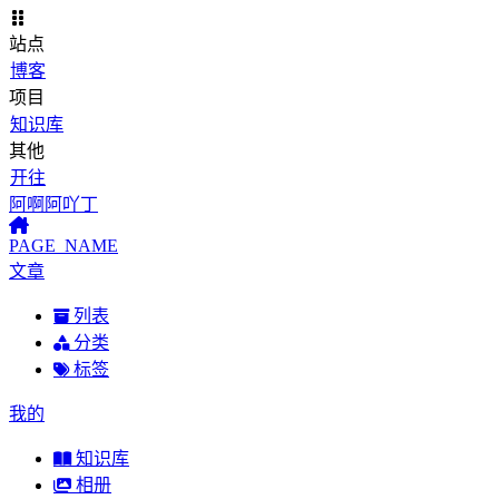
站点
博客
项目
知识库
其他
开往
阿啊阿吖丁
PAGE_NAME
文章
列表
分类
标签
我的
知识库
相册