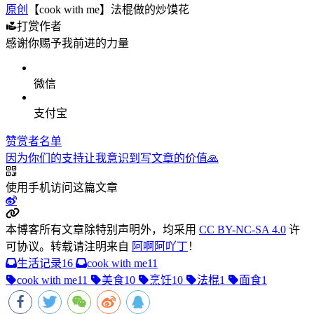
原创
【cook with me】法棍做的炒馍花
打赏作者
感谢你赐予我前进的力量
微信
支付宝
赞赏者名单
因为你们的支持让我意识到写文章的价值🙏
使用手机访问这篇文章
本博客所有文章除特别声明外，均采用
CC BY-NC-SA 4.0
许
可协议。转载请注明来自
阿啊阿吖丁
！
生活记录
16
cook with me
11
cook with me
11
美食
10
烹饪
10
法棍
1
面食
1