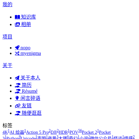
我的
知识库
相册
项目
nopo
myenigma
关于
关于本人
简历
Résumé
闲言碎语
友链
随便逛逛
标签
1
1
2
2
1
56
1
4K
AI 绘画
Action 5 Pro
DJI
HDR
POV
Pocket 2
Pocket
1
9
1
1
3
6
1
2
1
1
2
3
Python
Unicode
声明
夜景
大疆
奇幻
小说
微信公众号
怪谈
情感