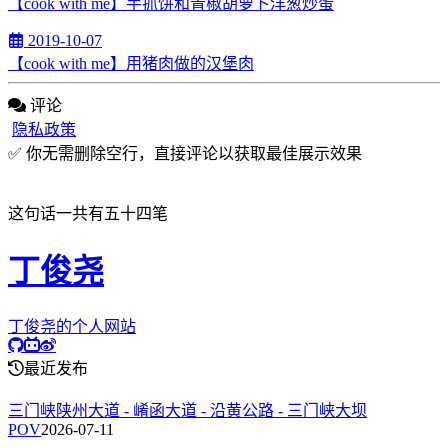
【cook with me】手抓饼和青椒胡萝卜洋葱炒蛋
2019-10-07
【cook with me】用猪肉做的汉堡肉
评论
隐私政策
✅ 你无需删除空行，直接评论以获取最佳展示效果
这句话一共有五十四笔
丁俊尧
丁俊尧的个人网站
最近发布
三门峡陕州大道 - 崤函大道 - 沿黄公路 - 三门峡大坝
POV
2026-07-11