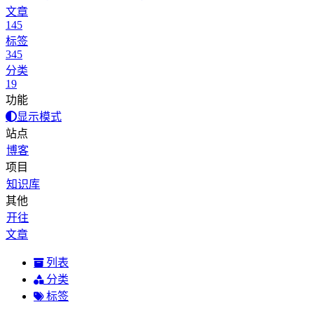
文章
145
标签
345
分类
19
功能
显示模式
站点
博客
项目
知识库
其他
开往
文章
列表
分类
标签