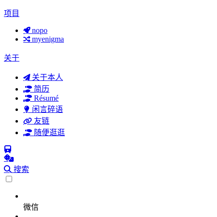
项目
nopo
myenigma
关于
关于本人
简历
Résumé
闲言碎语
友链
随便逛逛
搜索
微信