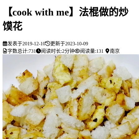
【cook with me】法棍做的炒
馍花
发表于
2019-12-10
更新于
2023-10-09
字数总计:
731
阅读时长:
2分钟
阅读量:
131
南京