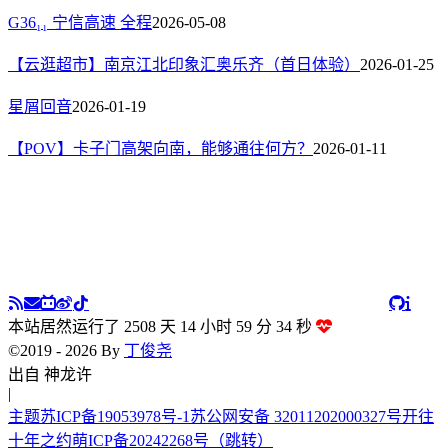
G36₁₁ 宁信高速 全程
2026-05-08
【云逛超市】南京江北印象汇奥乐齐（首日体验）
2026-01-25
星屑回音
2026-01-19
【POV】卡子门高架向南，能够通往何方？
2026-01-11
本站居然运行了 2508 天
14 小时 59 分 35 秒
©2019 - 2026 By
丁俊尧
出自 神龙许愿
|
主题
苏ICP备19053978号-1
苏公网安备 32011202000327号
开往
十年之约
萌ICP备20242268号
（跳转）