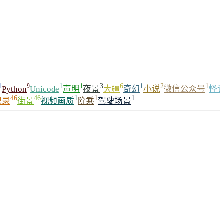
1
9
1
1
3
6
1
2
1
Python
Unicode
声明
夜景
大疆
奇幻
小说
微信公众号
怪
46
46
1
1
1
记录
街景
视频画质
阶乘
驾驶场景