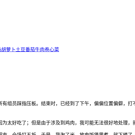
汤
胡萝卜
土豆
番茄
牛肉
卷心菜
所有组员踩指压板。结束时，已经到了下午，偏偏位置偏僻，打
因为太好吃了；但是由于涉及到鸡肉，我可能无法很好地处理，
鲜超市，全场打五折。于是，我淘了米、放电饭煲里煮，就下楼了