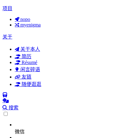
项目
nopo
myenigma
关于
关于本人
简历
Résumé
闲言碎语
友链
随便逛逛
搜索
微信