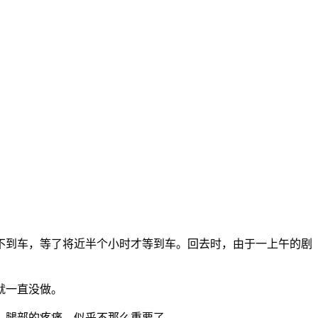
不到车，等了将近半个小时才等到车。回去时，由于一上午的剧
就一直没做。
。腿部的疼痛，似乎不那么重要了。