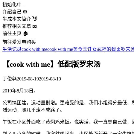
初始化中...
介绍自己 🙈
生成本文简介 👋
推荐相关文章 📖
前往主页 🏠
前往爱发电购买
生活记录
cook with me
cook with me
美食
烹饪
女武神的餐桌
罗宋
【cook with me】低配版罗宋汤
丁俊尧
2019-08-19
2019-08-19
2019年8月18日。
公司搞团建，运动量剧增。更难受的是，我们小组得分最低，
烈运动，腿几乎走不成路了。
午饭在小区外面吃了黄焖鸡米饭。说实话，我一直想自己做，
到了 5 点多的时候，我突然想起来，小区外面新开了一家生