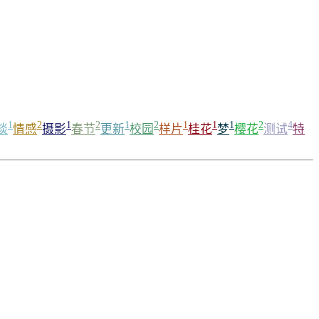
1
2
1
2
1
2
1
1
1
2
4
谈
情感
摄影
春节
更新
校园
样片
桂花
梦
樱花
测试
特