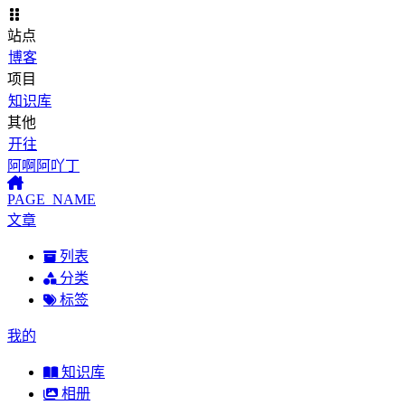
站点
博客
项目
知识库
其他
开往
阿啊阿吖丁
PAGE_NAME
文章
列表
分类
标签
我的
知识库
相册