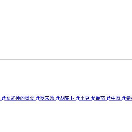
女武神的餐桌
罗宋汤
胡萝卜
土豆
番茄
牛肉
卷