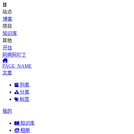
站点
博客
项目
知识库
其他
开往
阿啊阿吖丁
PAGE_NAME
文章
列表
分类
标签
我的
知识库
相册