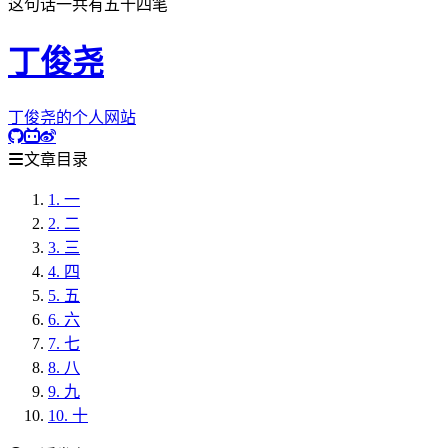
这句话一共有五十四笔
丁俊尧
丁俊尧的个人网站
文章目录
1.
一
2.
二
3.
三
4.
四
5.
五
6.
六
7.
七
8.
八
9.
九
10.
十