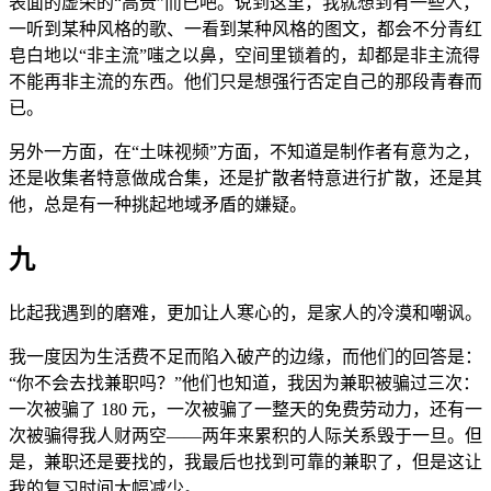
表面的虚荣的“高贵”而已吧。说到这里，我就想到有一些人，
一听到某种风格的歌、一看到某种风格的图文，都会不分青红
皂白地以“非主流”嗤之以鼻，空间里锁着的，却都是非主流得
不能再非主流的东西。他们只是想强行否定自己的那段青春而
已。
另外一方面，在“土味视频”方面，不知道是制作者有意为之，
还是收集者特意做成合集，还是扩散者特意进行扩散，还是其
他，总是有一种挑起地域矛盾的嫌疑。
九
比起我遇到的磨难，更加让人寒心的，是家人的冷漠和嘲讽。
我一度因为生活费不足而陷入破产的边缘，而他们的回答是：
“你不会去找兼职吗？”他们也知道，我因为兼职被骗过三次：
一次被骗了 180 元，一次被骗了一整天的免费劳动力，还有一
次被骗得我人财两空——两年来累积的人际关系毁于一旦。但
是，兼职还是要找的，我最后也找到可靠的兼职了，但是这让
我的复习时间大幅减少。