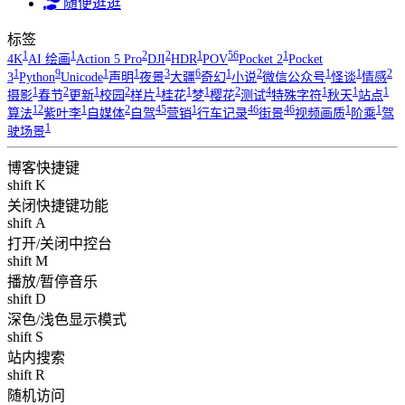
随便逛逛
标签
1
1
2
2
1
56
1
4K
AI 绘画
Action 5 Pro
DJI
HDR
POV
Pocket 2
Pocket
1
9
1
1
3
6
1
2
1
1
2
3
Python
Unicode
声明
夜景
大疆
奇幻
小说
微信公众号
怪谈
情感
1
2
1
2
1
1
1
2
4
1
1
1
摄影
春节
更新
校园
样片
桂花
梦
樱花
测试
特殊字符
秋天
站点
12
1
2
45
1
46
46
1
1
算法
紫叶李
自媒体
自驾
营销
行车记录
街景
视频画质
阶乘
驾
1
驶场景
博客快捷键
shift K
关闭快捷键功能
shift A
打开/关闭中控台
shift M
播放/暂停音乐
shift D
深色/浅色显示模式
shift S
站内搜索
shift R
随机访问