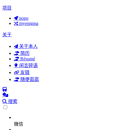
项目
nopo
myenigma
关于
关于本人
简历
Résumé
闲言碎语
友链
随便逛逛
搜索
微信