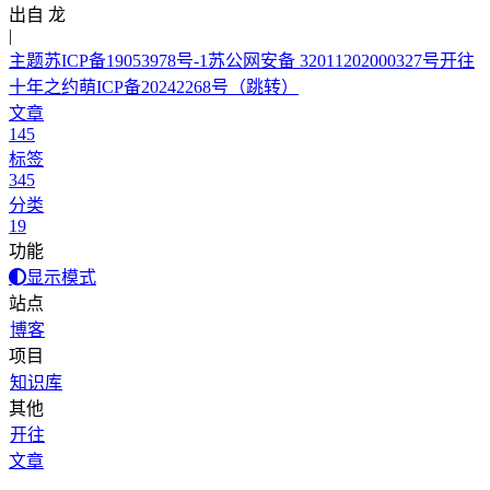
出自 龙与虎
|
主题
苏ICP备19053978号-1
苏公网安备 32011202000327号
开往
十年之约
萌ICP备20242268号
（跳转）
文章
145
标签
345
分类
19
功能
显示模式
站点
博客
项目
知识库
其他
开往
文章