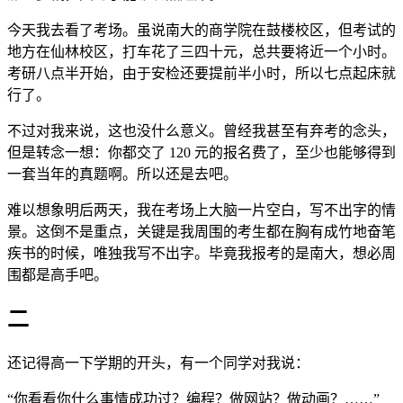
今天我去看了考场。虽说南大的商学院在鼓楼校区，但考试的
地方在仙林校区，打车花了三四十元，总共要将近一个小时。
考研八点半开始，由于安检还要提前半小时，所以七点起床就
行了。
不过对我来说，这也没什么意义。曾经我甚至有弃考的念头，
但是转念一想：你都交了 120 元的报名费了，至少也能够得到
一套当年的真题啊。所以还是去吧。
难以想象明后两天，我在考场上大脑一片空白，写不出字的情
景。这倒不是重点，关键是我周围的考生都在胸有成竹地奋笔
疾书的时候，唯独我写不出字。毕竟我报考的是南大，想必周
围都是高手吧。
二
还记得高一下学期的开头，有一个同学对我说：
“你看看你什么事情成功过？编程？做网站？做动画？……”