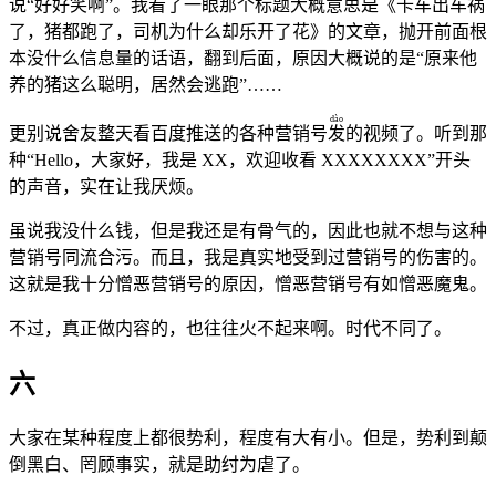
说“好好笑啊”。我看了一眼那个标题大概意思是《卡车出车祸
了，猪都跑了，司机为什么却乐开了花》的文章，抛开前面根
本没什么信息量的话语，翻到后面，原因大概说的是“原来他
养的猪这么聪明，居然会逃跑”……
dào
更别说舍友整天看百度推送的各种营销号
发
的视频了。听到那
种“Hello，大家好，我是 XX，欢迎收看 XXXXXXXX”开头
的声音，实在让我厌烦。
虽说我没什么钱，但是我还是有骨气的，因此也就不想与这种
营销号同流合污。而且，我是真实地受到过营销号的伤害的。
这就是我十分憎恶营销号的原因，憎恶营销号有如憎恶魔鬼。
不过，真正做内容的，也往往火不起来啊。时代不同了。
六
大家在某种程度上都很势利，程度有大有小。但是，势利到颠
倒黑白、罔顾事实，就是助纣为虐了。