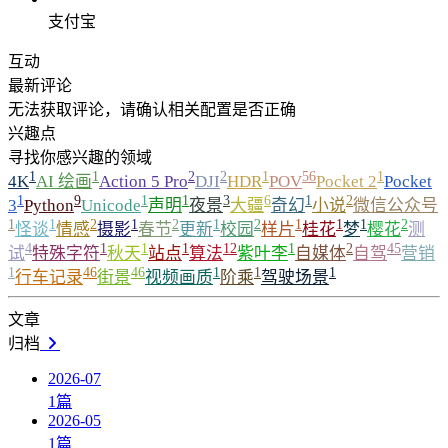
支付宝
互动
最新评论
无法获取评论，请确认相关配置是否正确
兴趣点
寻找你感兴趣的领域
1
1
2
2
1
56
1
4K
AI 绘画
Action 5 Pro
DJI
HDR
POV
Pocket 2
Pocket
1
9
1
1
3
6
1
2
3
Python
Unicode
声明
夜景
大疆
奇幻
小说
微信公众号
1
1
2
1
2
1
2
1
1
1
2
怪谈
情感
摄影
春节
更新
校园
样片
桂花
梦
樱花
测
4
1
1
1
12
1
2
45
试
特殊字符
秋天
站点
算法
紫叶李
自媒体
自驾
营销
1
46
46
1
1
1
行车记录
街景
视频画质
阶乘
驾驶场景
文章
归档
2026-07
1
篇
2026-05
1
篇